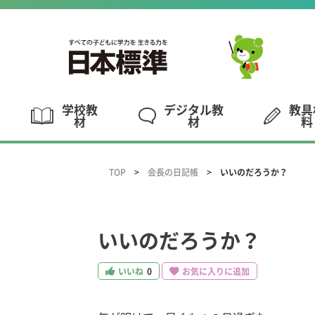
学校教
デジタル教
教具
材
材
料
TOP
会長の日記帳
いいのだろうか？
いいのだろうか？
いいね
0
お気に入りに追加