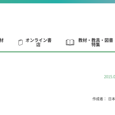
材
オンライン書
教材・教具・図書
店
特集
2015.
作成者：
日