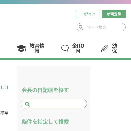
ログイン
新規登録
教育情
金RO
幼
報
M
保
01.11
会長の日記帳を探す
本標準
条件を指定して検索