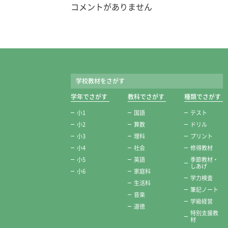
コメントがありません
学校教材をさがす
学年でさがす
教科でさがす
種類でさがす
小1
国語
テスト
小2
算数
ドリル
小3
理科
プリント
小4
社会
修得教材
小5
英語
季節教材・
しあげ
小6
家庭科
学力検査
生活科
筆記ノート
音楽
学級経営
道徳
特別支援教
材