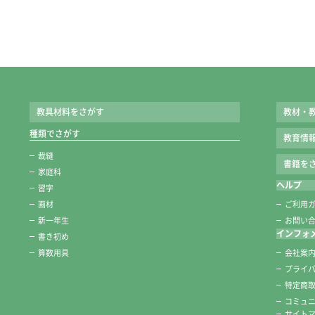
教具材料をさがす
教材・
種類でさがす
教育情
裁縫
書籍をさ
家庭科
ヘルプ
習字
画材
ご利用
新一年生
お問い
インフォ
書き初め
算数用具
会社案
プライ
特定商
コミュ
サイト