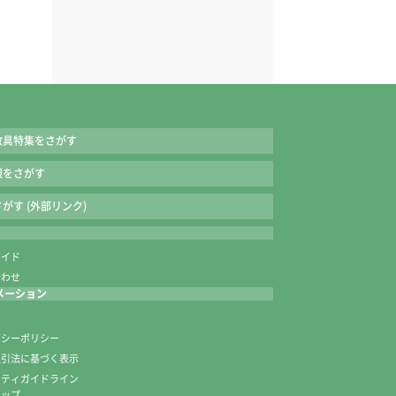
教具特集をさがす
報をさがす
がす (外部リンク)
ガイド
合わせ
メーション
内
バシーポリシー
取引法に基づく表示
ニティガイドライン
マップ