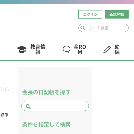
ログイン
新規登録
教育情
金RO
幼
報
M
保
02.15
会長の日記帳を探す
本標準
条件を指定して検索