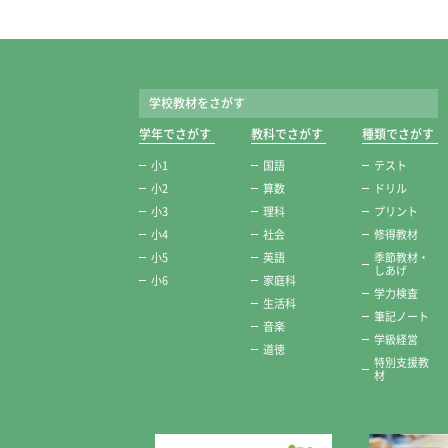
学校教材をさがす
学年でさがす
教科でさがす
種類でさがす
小1
国語
テスト
小2
算数
ドリル
小3
理科
プリント
小4
社会
修得教材
小5
英語
季節教材・
しあげ
小6
家庭科
学力検査
生活科
筆記ノート
音楽
学級経営
道徳
特別支援教
材