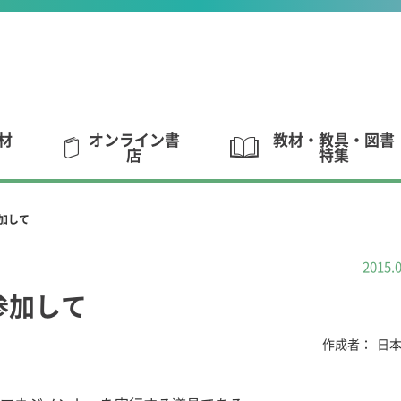
材
オンライン書
教材・教具・図書
店
特集
加して
2015.
参加して
作成者：
日