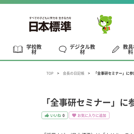
学校教
デジタル教
教具
材
材
料
TOP
会長の日記帳
「全事研セミナー」に参
「全事研セミナー」に
いいね
0
お気に入りに追加