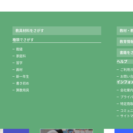
教具材料をさがす
教材・
種類でさがす
教育情
裁縫
書籍をさ
家庭科
ヘルプ
習字
画材
ご利用
新一年生
お問い
インフォ
書き初め
算数用具
会社案
プライ
特定商
コミュ
サイト