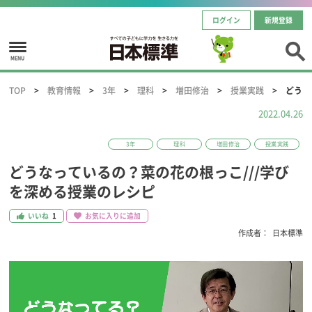
ログイン
新規登録
MENU
TOP
教育情報
3年
理科
増田修治
授業実践
どうな
2022.04.26
3年
理科
増田修治
授業実践
どうなっているの？菜の花の根っこ///学び
を深める授業のレシピ
いいね
1
お気に入りに追加
作成者：
日本標準