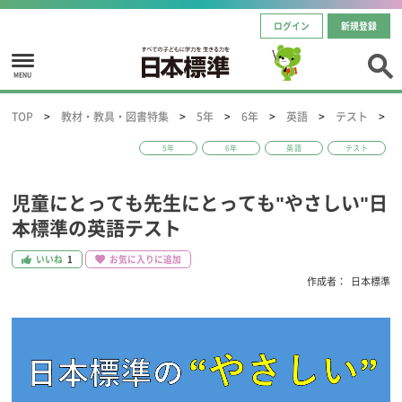
ログイン
新規登録
MENU
TOP
教材・教具・図書特集
5年
6年
英語
テスト
5年
6年
英語
テスト
児童にとっても先生にとっても"やさしい"日
本標準の英語テスト
いいね
1
お気に入りに追加
作成者：
日本標準