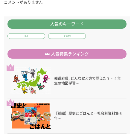
コメントがありません
人気のキーワード
ICT
その他
人気特集ランキング
1
都道府県, どんな覚え方で覚えた？～４年
生の地図学習～
2
【前編】歴史とごはんと～社会科資料集６
年～