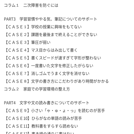
コラム１ 二次障害を防ぐには
PART3 学習習慣ややる気、筆記についてのサポート
【ＣＡＳＥ１】学校の授業に興味をもてない
【ＣＡＳＥ２】課題を最後まで終えることができない
【ＣＡＳＥ３】筆圧が弱い
【ＣＡＳＥ４】マス目からはみ出して書く
【ＣＡＳＥ５】書くスピードが速すぎて字形が整わない
【ＣＡＳＥ６】一度書いた文字を修正したがらない
【ＣＡＳＥ７】消しゴムでうまく文字を消せない
【ＣＡＳＥ８】文字の書き方にこだわりがあり時間がかかる
コラム２ 家庭での学習環境の整え方
PART4 文字や文の読み書きについてのサポート
【ＣＡＳＥ９】小さい「ゃ・ゅ・ょ・っ」を読むのが苦手
【ＣＡＳＥ10】ひらがなの単語の読みが苦手
【ＣＡＳＥ11】教科書をすらすら読めない
【ＣＡＳＥ12】書き順の通りに書けない