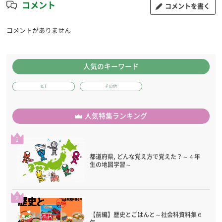
コメント
コメントを書く
コメントがありません
人気のキーワード
ICT
その他
人気特集ランキング
1
都道府県, どんな覚え方で覚えた？～４年
生の地図学習～
2
【前編】歴史とごはんと～社会科資料集６