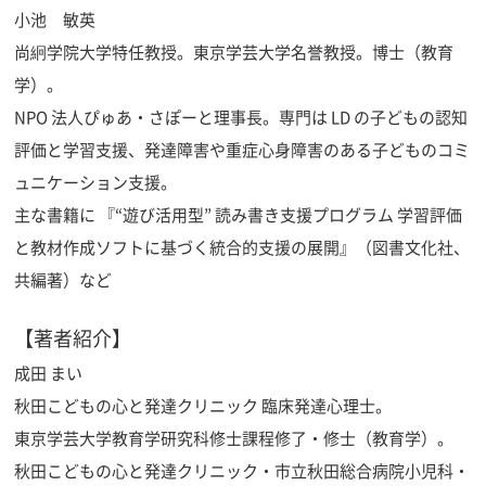
小池 敏英
尚絅学院大学特任教授。東京学芸大学名誉教授。博士（教育
学）。
NPO 法人ぴゅあ・さぽーと理事長。専門は LD の子どもの認知
評価と学習支援、発達障害や重症心身障害のある子どものコミ
ュニケーション支援。
主な書籍に 『“遊び活用型” 読み書き支援プログラム 学習評価
と教材作成ソフトに基づく統合的支援の展開』（図書文化社、
共編著）など
【著者紹介】
成田 まい
秋田こどもの心と発達クリニック 臨床発達心理士。
東京学芸大学教育学研究科修士課程修了・修士（教育学）。
秋田こどもの心と発達クリニック・市立秋田総合病院小児科・