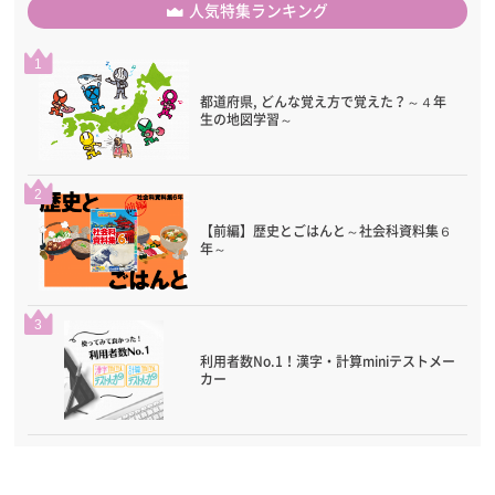
人気特集ランキング
1
都道府県, どんな覚え方で覚えた？～４年
生の地図学習～
2
【前編】歴史とごはんと～社会科資料集６
年～
3
利用者数No.1！漢字・計算miniテストメー
カー