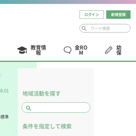
ログイン
新規登録
教育情
金RO
幼
報
M
保
08.01
地域活動を探す
本標準
条件を指定して検索