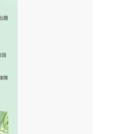
。
出題
普段
検隊