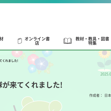
材
オンライン書
教材・教具・図書
店
特集
てくれました!
2025.
隊が来てくれました!
作成者：
日