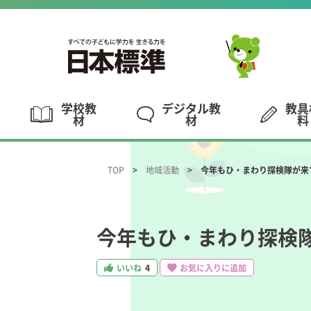
学校教
デジタル教
教具
材
材
料
TOP
地域活動
今年もひ・まわり探検隊が来
今年もひ・まわり探検
いいね
4
お気に入りに追加