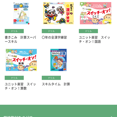
ドリル
ドリル
ドリル
書きこみ 計算スーパ
〇年の全漢字練習
ユニット楽習 スイッ
ースキル
チ・オン！国語
ドリル
ドリル
ユニット楽習 スイッ
スキルタイム 計算
チ・オン！算数