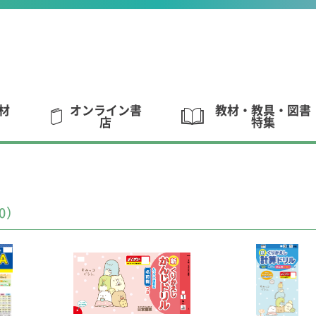
材
オンライン書
教材・教具・図書
店
特集
0）