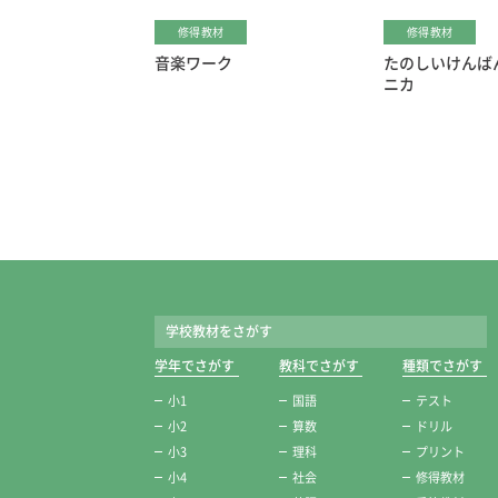
修得教材
修得教材
音楽ワーク
たのしいけんば
ニカ
学校教材をさがす
学年でさがす
教科でさがす
種類でさがす
小1
国語
テスト
小2
算数
ドリル
小3
理科
プリント
小4
社会
修得教材