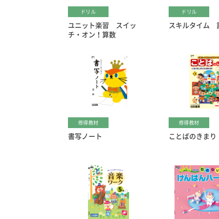
ドリル
ドリル
ユニット楽習 スイッ
スキルタイム 
チ・オン！算数
修得教材
修得教材
書写ノート
ことばのきまり