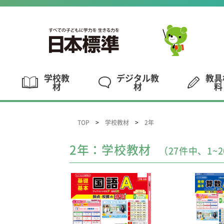
学校教
デジタル教
教具
材
材
料
TOP
学校教材
2年
2年：学校教材
（27件中、1~2