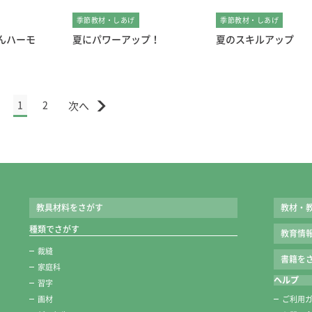
季節教材・しあげ
季節教材・しあげ
んハーモ
夏にパワーアップ！
夏のスキルアップ
1
2
教具材料をさがす
教材・
種類でさがす
教育情
裁縫
書籍をさ
家庭科
ヘルプ
習字
画材
ご利用