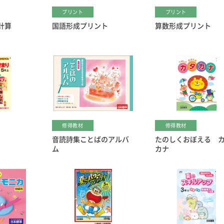
プリント
プリント
計算
国語形成プリント
算数形成プリント
修得教材
修得教材
音読詩集ことばのアルバ
たのしくおぼえる 
ム
カナ