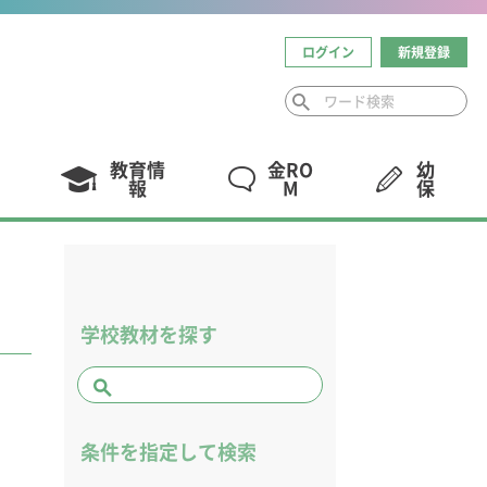
ログイン
新規登録
教育情
金RO
幼
報
M
保
学校教材を探す
条件を指定して検索