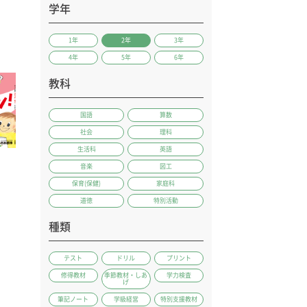
学年
1年
2年
3年
4年
5年
6年
教科
国語
算数
社会
理科
生活科
英語
音楽
図工
保育(保健)
家庭科
ッ
道徳
特別活動
種類
テスト
ドリル
プリント
修得教材
季節教材・しあ
学力検査
げ
筆記ノート
学級経営
特別支援教材