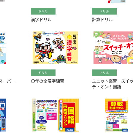
ドリル
ドリル
漢字ドリル
計算ドリル
ドリル
ドリル
スーパー
〇年の全漢字練習
ユニット楽習 スイ
チ・オン！国語