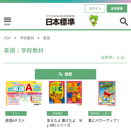
ログイン
新規登録
MENU
TOP
学校教材
英語
英語：学校教材
（6件中、1~6）
検索
テスト
修得教材
季節教材・しあげ
英語Aテスト
言えたよ 書けたよ M
夏にパワーアップ！
y ABCシリーズ