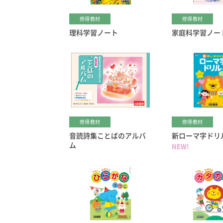
修得教材
修得教材
理科学習ノート
家庭科学習ノー
修得教材
修得教材
音読詩集ことばのアルバ
新ローマ字ドリ
ム
NEW!