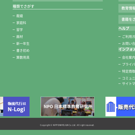
種類でさがす
教育情
裁縫
書籍をさ
家庭科
ヘルプ
習字
画材
ご利用
新一年生
お問い
インフォ
書き初め
算数用具
会社案
プライ
特定商
コミュ
サイト
Copyright © NIPPONHYOJUN Co.Ltd. All right reserved.