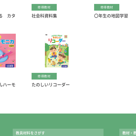
修得教材
修得教材
る カタ
社会科資料集
〇年生の地図学習
修得教材
んハーモ
たのしいリコーダー
教具材料をさがす
教材・