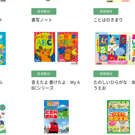
修得教材
修得教材
ト
書写ノート
ことばのきまり
修得教材
修得教材
ル
言えたよ 書けたよ My A
たのしいひらがな 
BCシリーズ
うえお