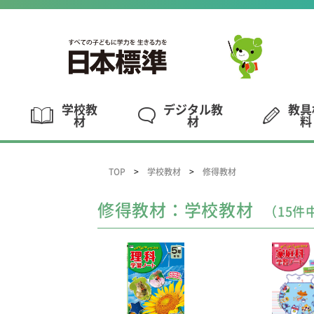
学校教
デジタル教
教具
材
材
料
TOP
学校教材
修得教材
修得教材：学校教材
（15件