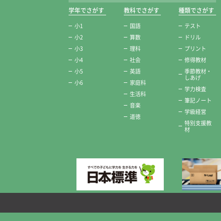
学年でさがす
教科でさがす
種類でさがす
小1
国語
テスト
小2
算数
ドリル
小3
理科
プリント
小4
社会
修得教材
小5
英語
季節教材・
しあげ
小6
家庭科
学力検査
生活科
筆記ノート
音楽
学級経営
道徳
特別支援教
材