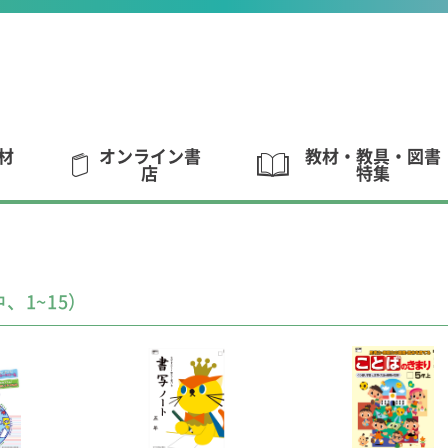
材
オンライン書
教材・教具・図書
店
特集
中、1~15）