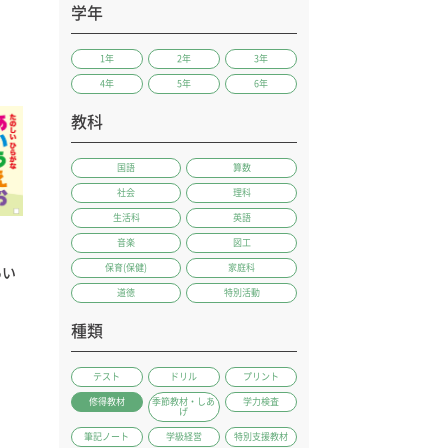
学年
1年
2年
3年
4年
5年
6年
教科
国語
算数
社会
理科
生活科
英語
音楽
図工
保育(保健)
家庭科
あい
道徳
特別活動
種類
テスト
ドリル
プリント
修得教材
季節教材・しあ
学力検査
げ
筆記ノート
学級経営
特別支援教材