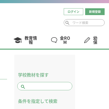
ログイン
新規登録
教育情
金RO
幼
報
M
保
学校教材を探す
条件を指定して検索