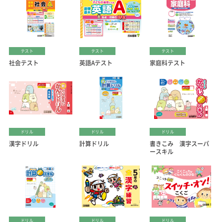
テスト
テスト
テスト
社会テスト
英語Aテスト
家庭科テスト
ドリル
ドリル
ドリル
漢字ドリル
計算ドリル
書きこみ 漢字スーパ
ースキル
ドリル
ドリル
ドリル