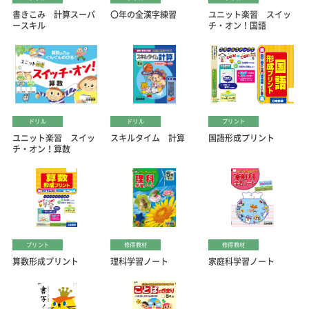
書きこみ 計算スーパ
〇年の全漢字練習
ユニット楽習 スイッ
ースキル
チ・オン！国語
ドリル
ドリル
プリント
ユニット楽習 スイッ
スキルタイム 計算
国語形成プリント
チ・オン！算数
プリント
修得教材
修得教材
算数形成プリント
理科学習ノート
家庭科学習ノート