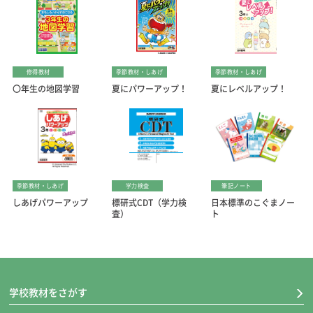
修得教材
季節教材・しあげ
季節教材・しあげ
〇年生の地図学習
夏にパワーアップ！
夏にレベルアップ！
季節教材・しあげ
学力検査
筆記ノート
しあげパワーアップ
標研式CDT（学力検
日本標準のこぐまノー
査）
ト
学校教材をさがす