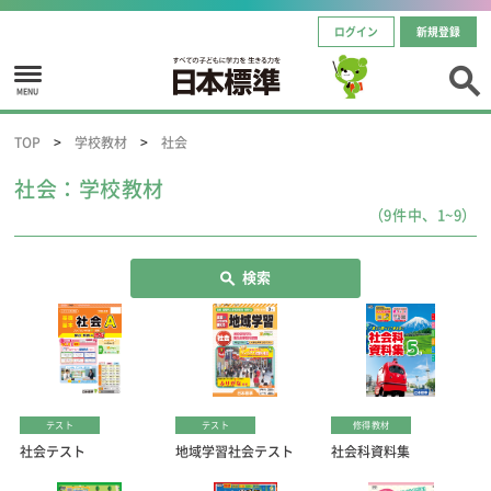
ログイン
新規登録
MENU
TOP
学校教材
社会
社会：学校教材
（9件中、1~9）
検索
テスト
テスト
修得教材
社会テスト
地域学習社会テスト
社会科資料集