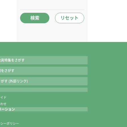
検索
リセット
教具特集をさがす
報をさがす
がす (外部リンク)
ガイド
合わせ
メーション
内
バシーポリシー