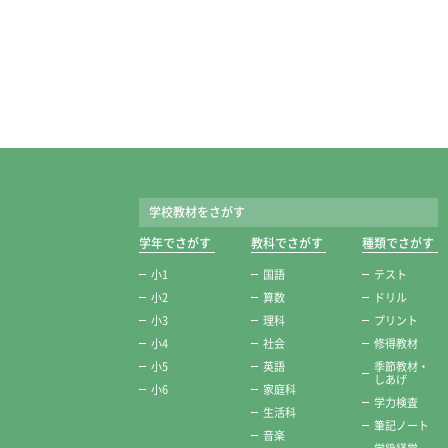
学校教材をさがす
学年でさがす
教科でさがす
種類でさがす
小1
国語
テスト
小2
算数
ドリル
小3
理科
プリント
小4
社会
修得教材
小5
英語
季節教材・
しあげ
小6
家庭科
学力検査
生活科
筆記ノート
音楽