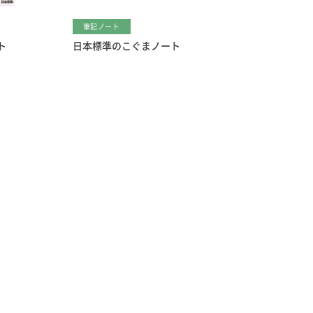
筆記ノート
ト
日本標準のこぐまノート