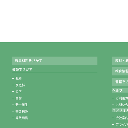
教具材料をさがす
教材・
種類でさがす
教育情
裁縫
書籍をさ
家庭科
ヘルプ
習字
画材
ご利用
新一年生
お問い
インフォ
書き初め
算数用具
会社案
プライ