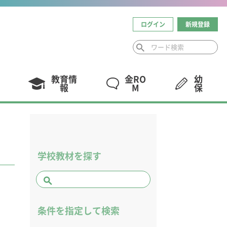
ログイン
新規登録
教育情
金RO
幼
報
M
保
学校教材を探す
条件を指定して検索