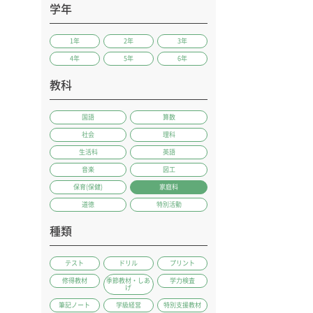
学年
1年
2年
3年
4年
5年
6年
教科
国語
算数
社会
理科
生活科
英語
音楽
図工
保育(保健)
家庭科
道徳
特別活動
種類
テスト
ドリル
プリント
修得教材
季節教材・しあ
学力検査
げ
筆記ノート
学級経営
特別支援教材