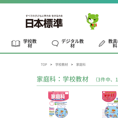
学校教
デジタル教
教具
材
材
料
TOP
学校教材
家庭科
家庭科：学校教材
（3件中、1