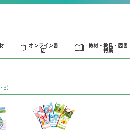
材
オンライン書
教材・教具・図書
店
特集
~3）