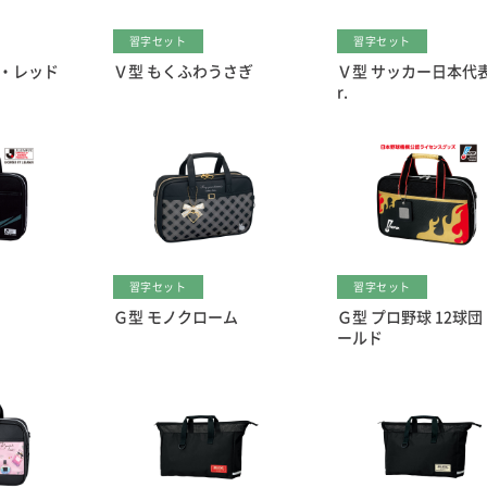
習字セット
習字セット
グ・レッド
Ｖ型 もくふわうさぎ
Ｖ型 サッカー日本代表
r.
習字セット
習字セット
Ｇ型 モノクローム
Ｇ型 プロ野球 12球
ールド