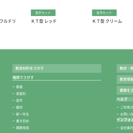
習字セット
習字セット
ィフルドリ
ＫＴ型 レッド
ＫＴ型 クリーム
教具材料をさがす
教材・
種類でさがす
教育情
裁縫
書籍をさ
家庭科
ヘルプ
習字
画材
ご利用
新一年生
お問い
インフォ
書き初め
算数用具
会社案