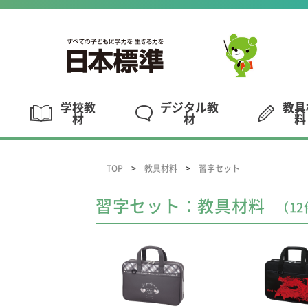
学校教
デジタル教
教具
材
材
料
TOP
教具材料
習字セット
習字セット：教具材料
（12