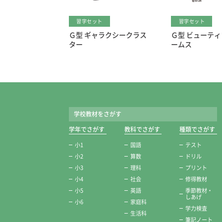
習字セット
習字セット
Ｇ型 ギャラクシークラス
Ｇ型 ビューテ
ター
ームス
学校教材をさがす
学年でさがす
教科でさがす
種類でさがす
小1
国語
テスト
小2
算数
ドリル
小3
理科
プリント
小4
社会
修得教材
小5
英語
季節教材・
しあげ
小6
家庭科
学力検査
生活科
筆記ノート