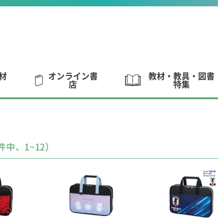
材
オンライン書
教材・教具・図書
店
特集
件中、1~12）