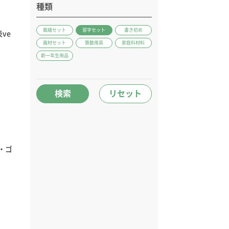
種類
裁縫セット
習字セット
書き初め
ve
画材セット
算数用具
家庭科材料
新一年生用品
検索
リセット
団・ゴ