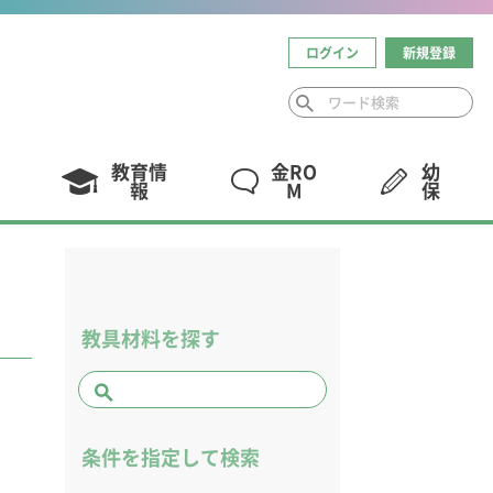
ログイン
新規登録
教育情
金RO
幼
報
M
保
教具材料を探す
条件を指定して検索