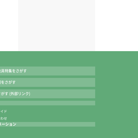
教具特集をさがす
報をさがす
がす (外部リンク)
ガイド
合わせ
メーション
内