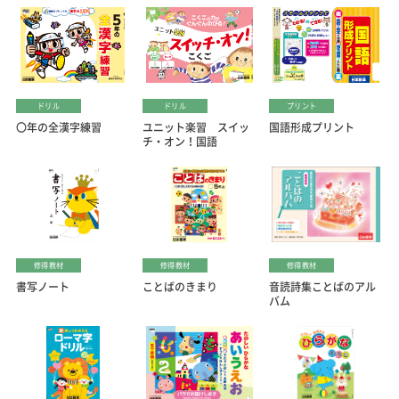
ドリル
ドリル
プリント
〇年の全漢字練習
ユニット楽習 スイッ
国語形成プリント
チ・オン！国語
修得教材
修得教材
修得教材
書写ノート
ことばのきまり
音読詩集ことばのアル
バム