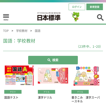
ログイン
新規登録
MENU
TOP
学校教材
国語
国語：学校教材
（23件中、1~20）
検索
テスト
ドリル
ドリル
国語テスト
漢字ドリル
書きこみ 漢字スーパ
ースキル