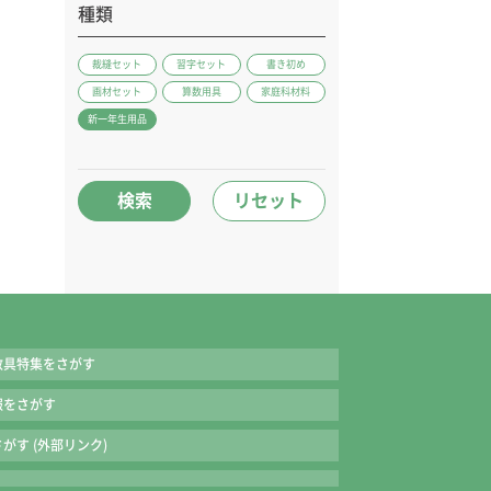
種類
裁縫セット
習字セット
書き初め
画材セット
算数用具
家庭科材料
新一年生用品
検索
リセット
教具特集をさがす
報をさがす
がす (外部リンク)