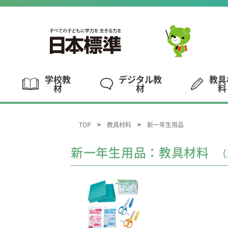
学校教
デジタル教
教具
材
材
料
TOP
教具材料
新一年生用品
新一年生用品：教具材料
（