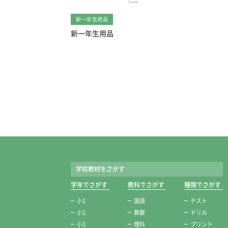
新一年生用品
新一年生用品
学校教材をさがす
学年でさがす
教科でさがす
種類でさがす
小1
国語
テスト
小2
算数
ドリル
小3
理科
プリント