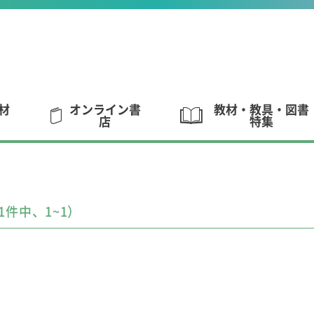
材
オンライン書
教材・教具・図書
店
特集
1件中、1~1）