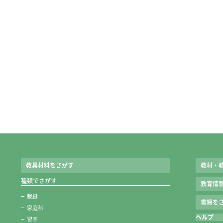
教具材料をさがす
教材・
種類でさがす
教育情
裁縫
書籍をさ
家庭科
ヘルプ
習字