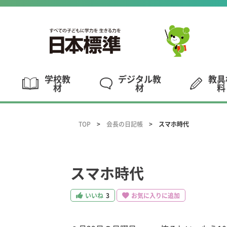
学校教
デジタル教
教具
材
材
料
TOP
会長の日記帳
スマホ時代
スマホ時代
いいね
3
お気に入りに追加