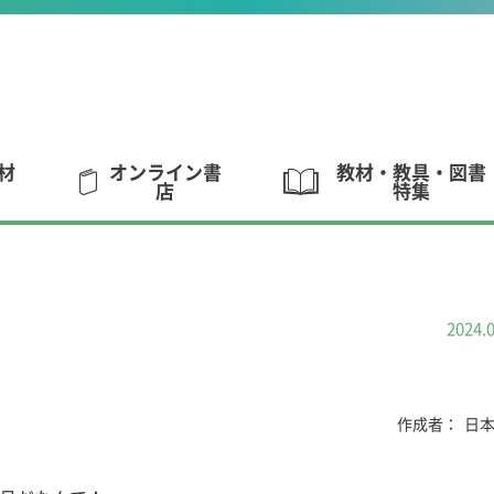
材
オンライン書
教材・教具・図書
店
特集
2024.
作成者：
日