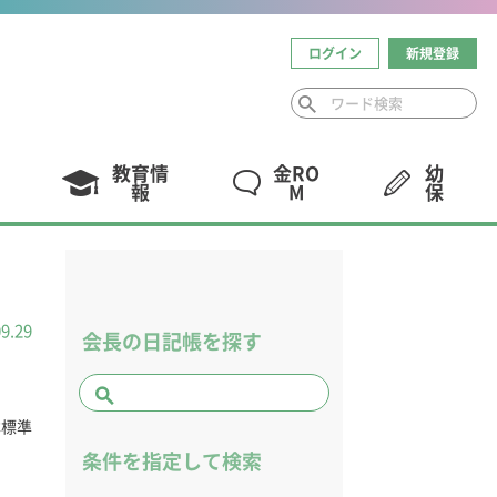
ログイン
新規登録
教育情
金RO
幼
報
M
保
09.29
会長の日記帳を探す
本標準
条件を指定して検索