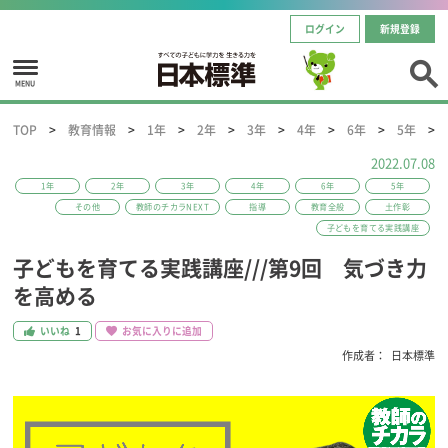
ログイン
新規登録
MENU
TOP
教育情報
1年
2年
3年
4年
6年
5年
2022.07.08
1年
2年
3年
4年
6年
5年
その他
教師のチカラNEXT
指導
教育全般
土作彰
子どもを育てる実践講座
子どもを育てる実践講座///第9回 気づき力
を高める
いいね
1
お気に入りに追加
作成者：
日本標準