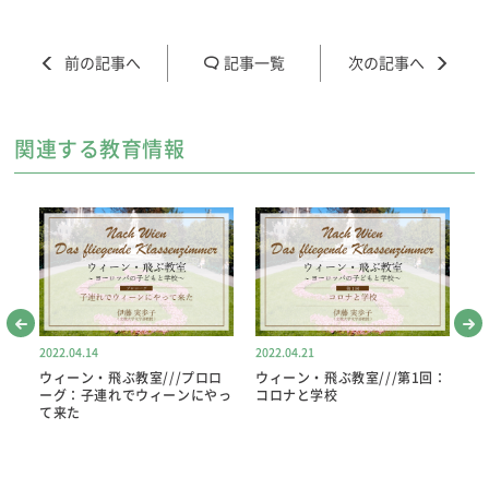
記事一覧
関連する教育情報
2022.04.14
2022.04.21
20
ウィーン・飛ぶ教室///プロロ
ウィーン・飛ぶ教室///第1回：
ウ
ドリ
ーグ：子連れでウィーンにやっ
コロナと学校
コ
ち
て来た