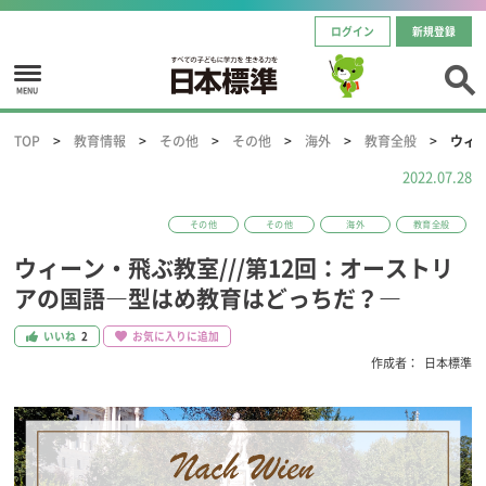
ログイン
新規登録
MENU
TOP
教育情報
その他
その他
海外
教育全般
ウィ
2022.07.28
その他
その他
海外
教育全般
ウィーン・飛ぶ教室///第12回：オーストリ
アの国語―型はめ教育はどっちだ？―
いいね
2
お気に入りに追加
作成者：
日本標準