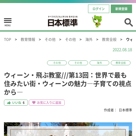
ログイン
新規登録
MENU
TOP
教育情報
その他
その他
海外
教育全般
ウィ
2022.08.18
その他
その他
海外
教育全般
ウィーン・飛ぶ教室///第13回：世界で最も
住みたい街・ウィーンの魅力―子育ての視点
から―
いいね
6
お気に入りに追加
作成者：
日本標準