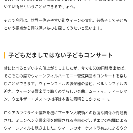
やすい街だということができるでしょう。
そこで今回は、世界一住みやすい街ウィーンの文化、芸術そして子ども
という視点から興味深いものを探してみたいと思います。
子どもだましではない子どもコンサート
昔に比べるとずいぶん値上がりしましたが、今でも5000円程度出せば、
そこそこの席でウィーンフィルハーモニー管弦楽団のコンサートを楽し
むことができます。ウィーンフィルの弦楽器の音色、ベルリンフィルの
迫力。ウィーン交響楽団で聴くめずらしい楽曲。ムーティ、ティーレマ
ン、ウェルザー・メストの指揮は本当に素晴らしかった……。
ロシアのウクライナ侵攻を機にプーチン大統領との親密な関係が問題視
され、ミュンヘン交響楽団を解雇される直前のゲルギエフの指揮による
ウィーンフィルも聴きました。ウィーンのオーケストラ有志によるウク