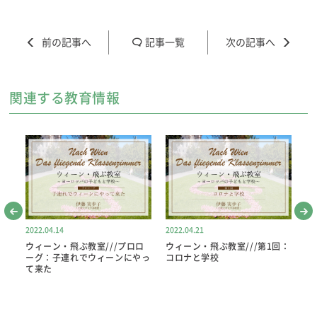
記事一覧
関連する教育情報
2022.04.14
2022.04.21
20
ウィーン・飛ぶ教室///プロロ
ウィーン・飛ぶ教室///第1回：
ウ
型は
ーグ：子連れでウィーンにやっ
コロナと学校
コ
て来た