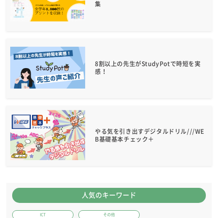
集
8割以上の先生がStudyPotで時短を実
感！
やる気を引き出すデジタルドリル///WE
B基礎基本チェック＋
人気のキーワード
ICT
その他