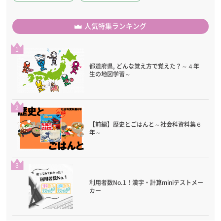
人気特集ランキング
1
都道府県, どんな覚え方で覚えた？～４年
生の地図学習～
2
【前編】歴史とごはんと～社会科資料集６
年～
3
利用者数No.1！漢字・計算miniテストメー
カー