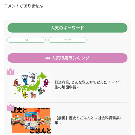
コメントがありません
人気のキーワード
ICT
その他
人気特集ランキング
1
都道府県, どんな覚え方で覚えた？～４年
生の地図学習～
2
【前編】歴史とごはんと～社会科資料集６
年～