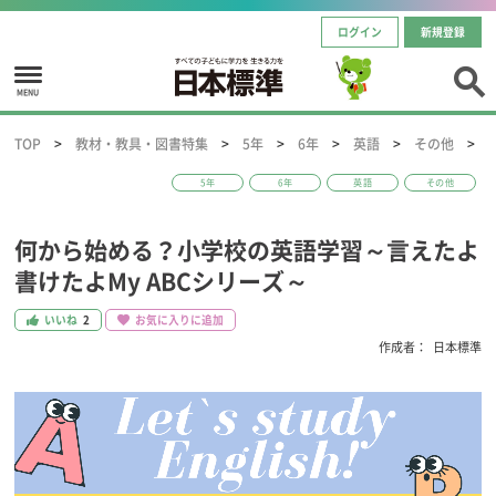
ログイン
新規登録
MENU
TOP
教材・教具・図書特集
5年
6年
英語
その他
5年
6年
英語
その他
何から始める？小学校の英語学習～言えたよ
書けたよMy ABCシリーズ～
いいね
2
お気に入りに追加
作成者：
日本標準