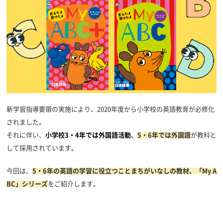
新学習指導要領の実施により、2020年度から小学校の英語教育が必修化
されました。
それに伴い、
小学校3・4年では外国語活動
、
5・6年では外国語
が教科と
して採用されています。
今回は、
5・6年の
英
語の学習に役立つことまちがいなしの教材、
「My
A
BC」シリーズ
をご紹介します。