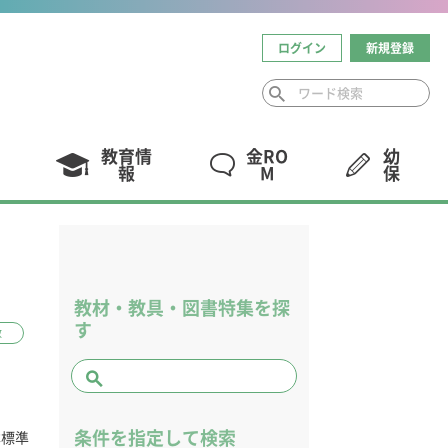
ログイン
新規登録
教育情
金RO
幼
報
M
保
教材・教具・図書特集を探
す
数
条件を指定して検索
本標準