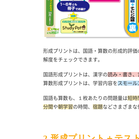
形成プリントは、国語・算数の形成的評価
解度をチェックできます。
国語形成プリントは、漢字の
読み・書き、
算数形成プリントは、学習内容を
スモール
国語も算数も、１枚あたりの問題量は
短時
分間
や
朝学習
の時間、
宿題
などさまざまな
2.形成プリント＋テス