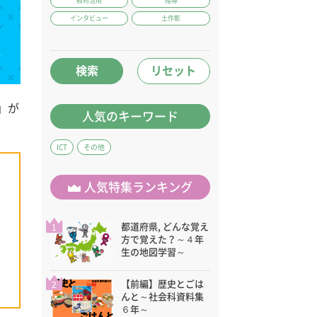
教材活用
指導
インタビュー
土作彰
検索
リセット
」が
人気のキーワード
ICT
その他
人気特集ランキング
都道府県, どんな覚え
1
方で覚えた？～４年
生の地図学習～
【前編】歴史とごは
2
んと～社会科資料集
６年～