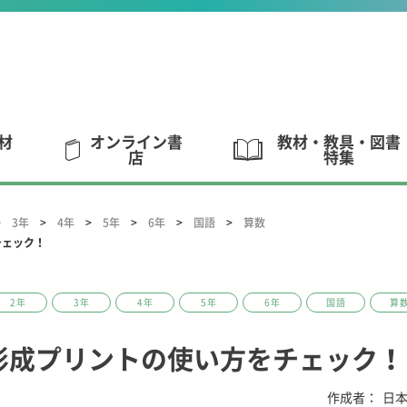
材
オンライン書
教材・教具・図書
店
特集
3年
4年
5年
6年
国語
算数
チェック！
2年
3年
4年
5年
6年
国語
算
形成プリントの使い方をチェック！
作成者：
日