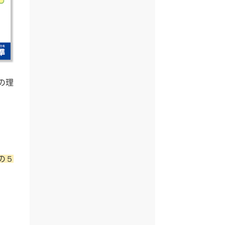
の理
の５