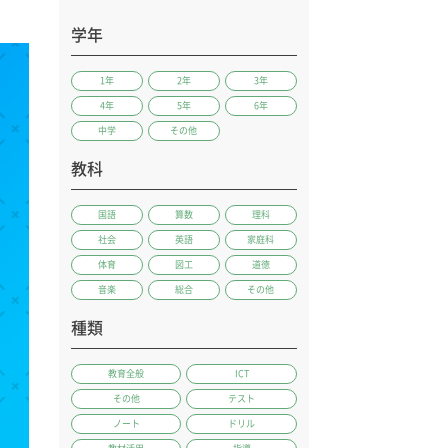
学年
1年
2年
3年
4年
5年
6年
中学
その他
教科
国語
算数
理科
社会
英語
家庭科
体育
図工
道徳
音楽
総合
その他
種類
教育全般
ICT
その他
テスト
ノート
ドリル