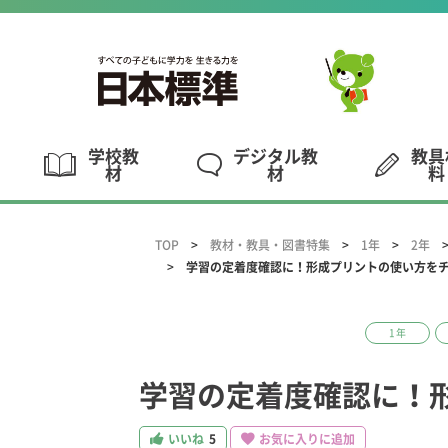
学校教
デジタル教
教具
材
材
料
TOP
教材・教具・図書特集
1年
2年
学習の定着度確認に！形成プリントの使い方を
1年
学習の定着度確認に！
いいね
5
お気に入りに追加