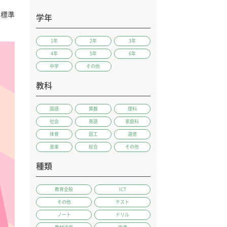
本標準
学年
1年
2年
3年
4年
5年
6年
中学
その他
教科
国語
算数
理科
社会
英語
家庭科
体育
図工
道徳
音楽
総合
その他
種類
教育全般
ICT
その他
テスト
ノート
ドリル