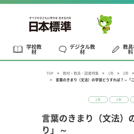
学校教
デジタル教
教具
材
材
料
TOP
教材・教具・図書特集
1年
2年
言葉のきまり（文法）の学習どうすれば？～「
1年
2年
言葉のきまり（文法）
り」～