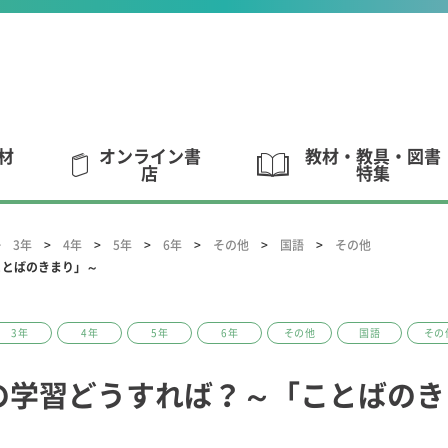
材
オンライン書
教材・教具・図書
店
特集
3年
4年
5年
6年
その他
国語
その他
ことばのきまり」～
3年
4年
5年
6年
その他
国語
その
の学習どうすれば？～「ことばのき