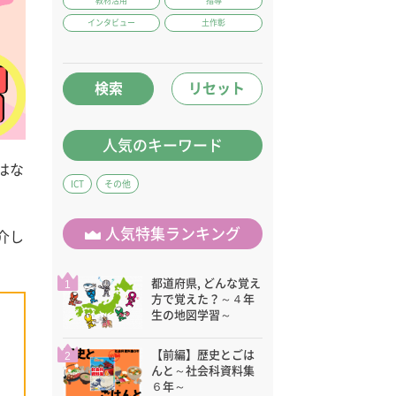
教材活用
指導
インタビュー
土作彰
検索
リセット
人気のキーワード
はな
ICT
その他
人気特集ランキング
介し
都道府県, どんな覚え
1
方で覚えた？～４年
生の地図学習～
【前編】歴史とごは
2
んと～社会科資料集
６年～