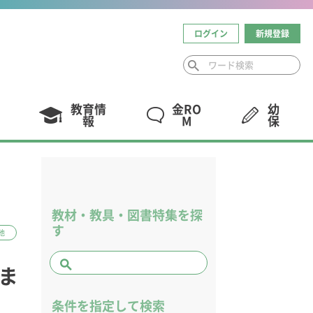
ログイン
新規登録
教育情
金RO
幼
報
M
保
教材・教具・図書特集を探
す
他
ま
条件を指定して検索