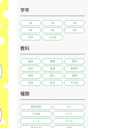
学年
1年
2年
3年
4年
5年
6年
中学
その他
教科
国語
算数
理科
社会
英語
家庭科
体育
図工
道徳
音楽
総合
その他
種類
教育全般
ICT
その他
テスト
ノート
ドリル