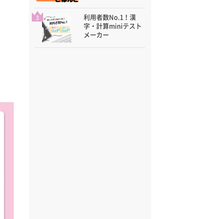
利用者数No.1！漢
3
字・計算miniテスト
メーカー