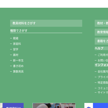
教具材料をさがす
教材・
種類でさがす
教育情
裁縫
書籍をさ
家庭科
ヘルプ
習字
画材
ご利用
新一年生
お問い
インフォ
書き初め
算数用具
会社案
プライ
特定商
コミュ
サイト