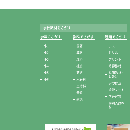
学校教材をさがす
学年でさがす
教科でさがす
種類でさがす
小1
国語
テスト
小2
算数
ドリル
小3
理科
プリント
小4
社会
修得教材
小5
英語
季節教材・
しあげ
小6
家庭科
学力検査
生活科
筆記ノート
音楽
学級経営
道徳
特別支援教
材