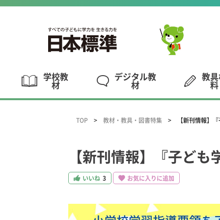
学校教
デジタル教
教具
材
材
料
TOP
教材・教具・図書特集
【新刊情報】『
【新刊情報】『子ども
いいね
3
お気に入りに追加