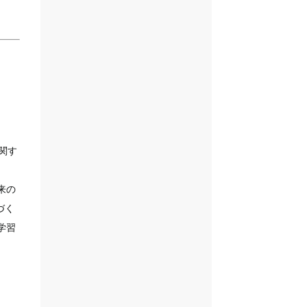
関す
来の
づく
学習