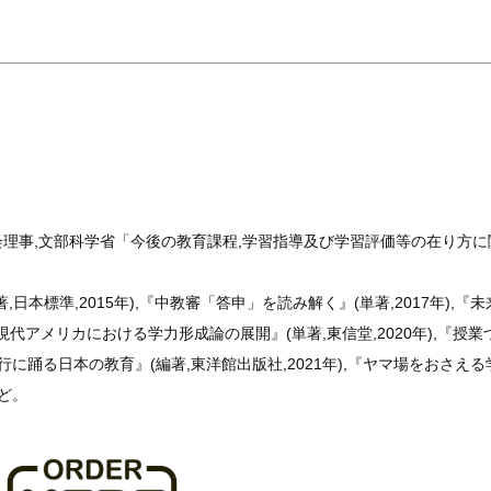
会理事,文部科学省「今後の教育課程,学習指導及び学習評価等の在り方に
本標準,2015年),『中教審「答申」を読み解く』(単著,2017年),『未
版 現代アメリカにおける学力形成論の展開』(単著,東信堂,2020年),『授業
流行に踊る日本の教育』(編著,東洋館出版社,2021年),『ヤマ場をおさえる
など。