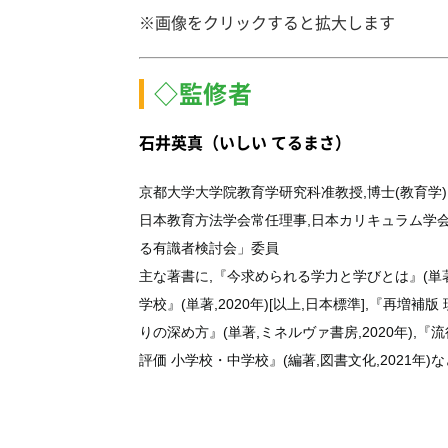
※画像をクリックすると拡大します
◇監修者
石井英真（いしい てるまさ）
京都大学大学院教育学研究科准教授,博士(教育学)
日本教育方法学会常任理事,日本カリキュラム学
る有識者検討会」委員
主な著書に,『今求められる学力と学びとは』(単著,日
学校』(単著,2020年)[以上,日本標準],『再増補
りの深め方』(単著,ミネルヴァ書房,2020年),『
評価 小学校・中学校』(編著,図書文化,2021年)