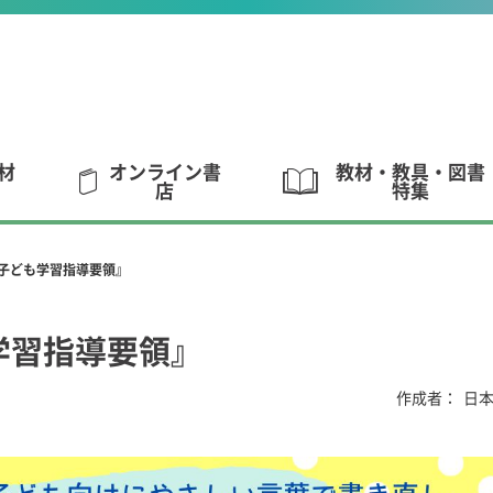
材
オンライン書
教材・教具・図書
店
特集
子ども学習指導要領』
学習指導要領』
作成者：
日