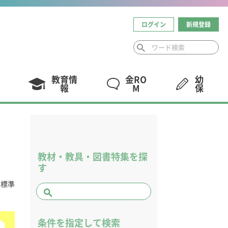
ログイン
新規登録
教育情
金RO
幼
報
M
保
教材・教具・図書特集を探
す
本標準
条件を指定して検索