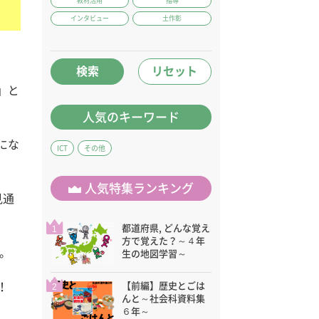
教材活用
指導
インタビュー
土作彰
検索
リセット
」と
人気のキーワード
にな
ICT
その他
人気特集ランキング
見通
都道府県, どんな覚え
1
方で覚えた？～４年
。
生の地図学習～
！
【前編】歴史とごは
2
んと～社会科資料集
６年～