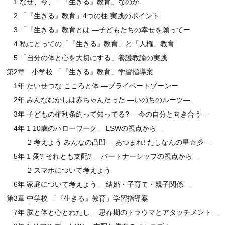
1 なぜ、今、「『生きる』教育」なのか
2 「『生きる』教育」4つの柱 実践のポイント
3 「『生きる』教育とは ―子どもたちの幸せを願ってー
4 私にとっての「『生きる』教育」と「人権」教育
5 「自分の体と心を大切にする」養護教諭の実践
第2章 小学校 「『生きる』教育」学習指導案
1年 たいせつな こころと体 ―プライベートゾーンー
2年 みんなむかしは赤ちゃんだった ―いのちのルーツ―
3年 子どもの権利条約って知ってる? ―今の自分と向き合う―
4年 1 10歳のハローワーク ―LSWの視点から―
2 考えよう みんなの凸凹 ―あつまれ! たしなんの星☆彡―
5年 1 愛? それとも支配? ―パートナーシップの視点から―
2 スマホについて考えよう
6年 家庭について考えよう ―結婚・子育て・親子関係―
第3章 中学校 「『生きる』教育」学習指導案
7年 脳と体と心とわたし ―思春期のトラウマとアタッチメント―