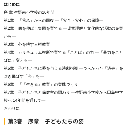
はじめに
序 章 生野南小学校の10年間
第1章 「荒れ」からの回復 ―「安全・安心」の保障―
第2章 個を伸ばし集団を育てる ―児童理解と文化的な活動の充実
から―
第3章 心を耕す人権教育
第4章 カリキュラム横断で育てる「ことば」の力 ―「暴力をこと
ばに」変える―
第5章 子どもたちに夢を与える演劇指導 ―つらかった「過去」を
吹き飛ばす「今」を―
第6章 「『生きる』教育」の実践づくり
第7章 子どもたちと保健室の関わり ―生野南小学校から田島中学
校へ 14年間を通して―
おわりに
第3巻 序章 子どもたちの姿