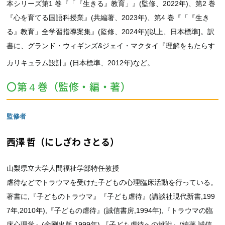
本シリーズ第1 巻『「『生きる』教育」』(監修、2022年)、第2 巻
『心を育てる国語科授業』(共編著、2023年)、第4 巻『「『生き
る』教育」全学習指導案集』(監修、2024年)[以上、日本標準]。訳
書に、グランド・ウィギンズ&ジェイ・マクタイ『理解をもたらす
カリキュラム設計』(日本標準、2012年)など。
〇第４巻（監修・編・著）
監修者
西澤 哲（にしざわ さとる）
山梨県立大学人間福祉学部特任教授
虐待などでトラウマを受けた子どもの心理臨床活動を行っている。
著書に,『子どものトラウマ』『子ども虐待』(講談社現代新書,199
7年,2010年),『子どもの虐待』(誠信書房,1994年),『トラウマの臨
床心理学』(金剛出版,1999年),『子ども虐待への挑戦』(編著,誠信