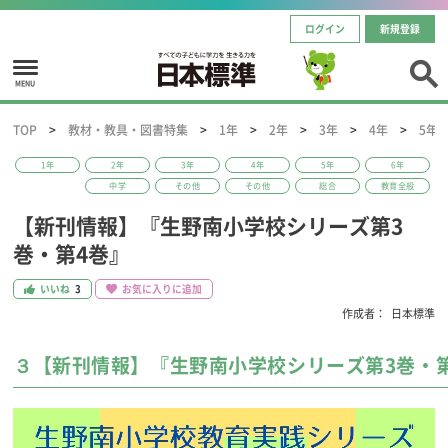
ログイン
新規登録
MENU
TOP
教材・教具・図書特集
1年
2年
3年
4年
5年
1年
2年
3年
4年
5年
6年
中学
その他
その他
総合
教育全般
【新刊情報】『生野南小学校シリーズ第3
巻・第4巻』
いいね
3
お気に入りに追加
作成者：
日本標準
３【新刊情報】『生野南小学校シリーズ第3巻・