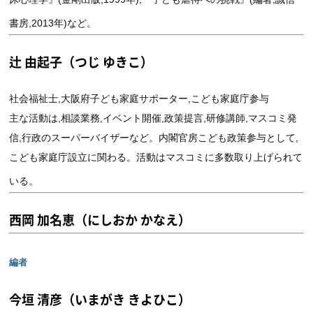
書房,2013年)など。
辻 由起子（つじ ゆきこ）
社会福祉士,大阪府子ども家庭サポーター,こども家庭庁参与
主な活動は,相談業務,イベント開催,政策提言,研修講師,マスコミ発
信,行政のスーパーバイザーなど。内閣官房こども政策参与として,
こども家庭庁設立に関わる。活動はマスコミに多数取り上げられて
いる。
西岡 加名恵（にしおか かなえ）
編者
今垣 清彦（いまがき きよひこ）