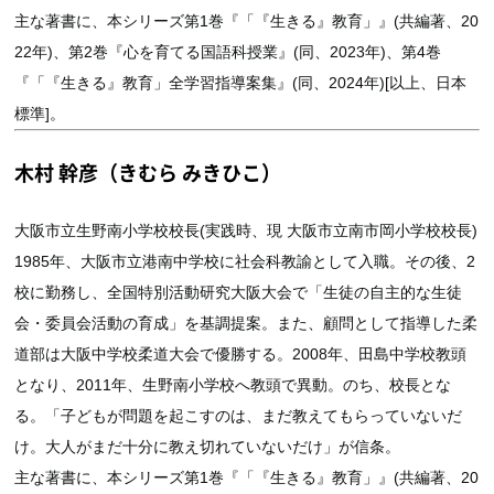
主な著書に、本シリーズ第1巻『「『生きる』教育」』(共編著、20
22年)、第2巻『心を育てる国語科授業』(同、2023年)、第4巻
『「『生きる』教育」全学習指導案集』(同、2024年)[以上、日本
標準]。
木村 幹彦（きむら みきひこ）
大阪市立生野南小学校校長(実践時、現 大阪市立南市岡小学校校長)
1985年、大阪市立港南中学校に社会科教諭として入職。その後、2
校に勤務し、全国特別活動研究大阪大会で「生徒の自主的な生徒
会・委員会活動の育成」を基調提案。また、顧問として指導した柔
道部は大阪中学校柔道大会で優勝する。2008年、田島中学校教頭
となり、2011年、生野南小学校へ教頭で異動。のち、校長とな
る。「子どもが問題を起こすのは、まだ教えてもらっていないだ
け。大人がまだ十分に教え切れていないだけ」が信条。
主な著書に、本シリーズ第1巻『「『生きる』教育」』(共編著、20