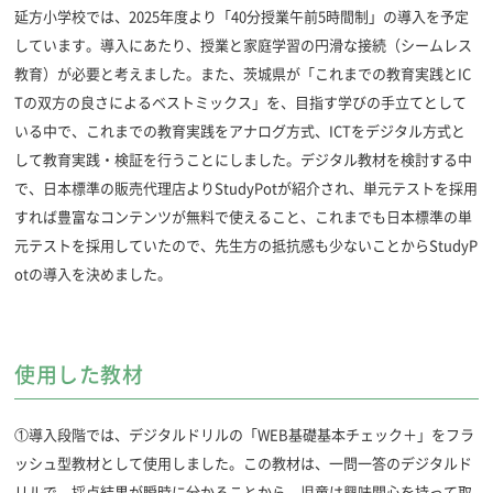
延方小学校では、2025年度より「40分授業午前5時間制」の導入を予定
しています。導入にあたり、授業と家庭学習の円滑な接続（シームレス
教育）が必要と考えました。また、茨城県が「これまでの教育実践とIC
Tの双方の良さによるベストミックス」を、目指す学びの手立てとして
いる中で、これまでの教育実践をアナログ方式、ICTをデジタル方式と
して教育実践・検証を行うことにしました。デジタル教材を検討する中
で、日本標準の販売代理店よりStudyPotが紹介され、単元テストを採用
すれば豊富なコンテンツが無料で使えること、これまでも日本標準の単
元テストを採用していたので、先生方の抵抗感も少ないことからStudyP
otの導入を決めました。
使用した教材
①導入段階では、デジタルドリルの「WEB基礎基本チェック＋」をフラ
ッシュ型教材として使用しました。この教材は、一問一答のデジタルド
リルで、採点結果が瞬時に分かることから、児童は興味関心を持って取