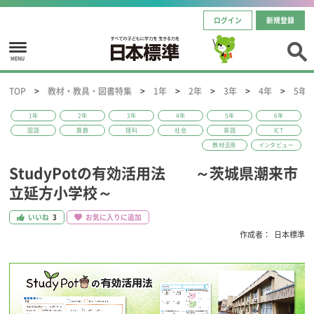
ログイン
新規登録
MENU
TOP
教材・教具・図書特集
1年
2年
3年
4年
5年
1年
2年
3年
4年
5年
6年
国語
算数
理科
社会
英語
ICT
教材活用
インタビュー
StudyPotの有効活用法 ～茨城県潮来市
立延方小学校～
いいね
3
お気に入りに追加
作成者：
日本標準