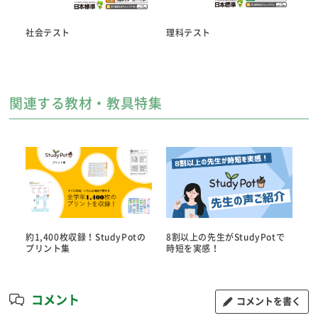
社会テスト
理科テスト
算
関連する教材・教具特集
約1,400枚収録！StudyPotの
8割以上の先生がStudyPotで
プリント集
時短を実感！
コメント
コメントを書く