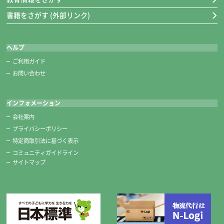
書籍をさがす (外部リンク)
テスト ドリル プリント 学習・ワーク デジタル教材
ヘルプ
ご利用ガイド
お問い合わせ
教具材料
インフォメーション
創業（創立記念日 7月1日）
会社案内
昭和25年
月刊標準テスト（国・算・社・理）創刊
プライバシーポリシー
特定商取引法に基づく表示
コミュニティガイドライン
サイトマップ
「株式会社」に改組
昭和32年
全国販売網の組織完成（250社）
裁縫セット 習字セット 画材セット 家庭科材料 新1年生用品 
日本標準教育研究所を設立
昭和33年