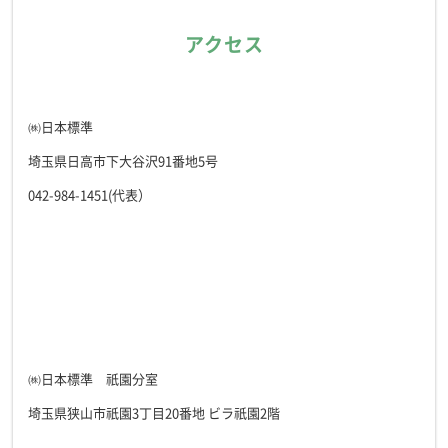
アクセス
㈱日本標準
埼玉県日高市下大谷沢91番地5号
042-984-1451(代表）
㈱日本標準 祇園分室
埼玉県狭山市祇園3丁目20番地 ビラ祇園2階