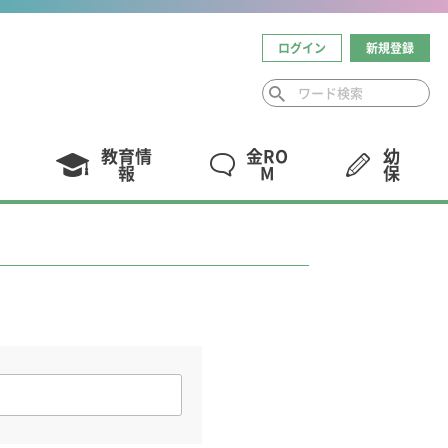
ログイン
新規登録
教育情
金RO
幼
報
M
保