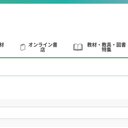
材
オンライン書
教材・教具・図書
店
特集