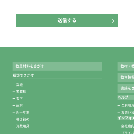
送信する
教具材料をさがす
教材・
種類でさがす
教育情
裁縫
書籍をさ
家庭科
ヘルプ
習字
画材
ご利用
新一年生
お問い
インフォ
書き初め
算数用具
会社案
プライ