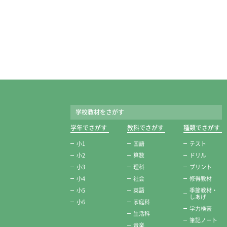
学校教材をさがす
学年でさがす
教科でさがす
種類でさがす
小1
国語
テスト
小2
算数
ドリル
小3
理科
プリント
小4
社会
修得教材
小5
英語
季節教材・
しあげ
小6
家庭科
学力検査
生活科
筆記ノート
音楽