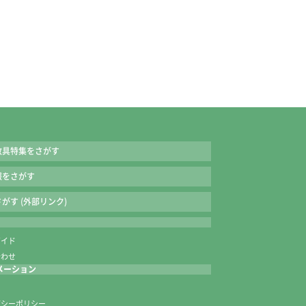
教具特集をさがす
報をさがす
がす (外部リンク)
ガイド
合わせ
メーション
内
バシーポリシー