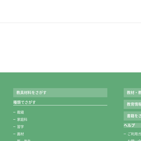
教具材料をさがす
教材・
種類でさがす
教育情
裁縫
書籍をさ
家庭科
ヘルプ
習字
画材
ご利用