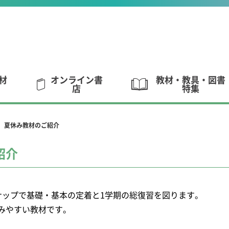
材
オンライン書
教材・教具・図書
店
特集
度 夏休み教材のご紹介
紹介
ナップで基礎・基本の定着と1学期の総復習を図ります。
みやすい教材です。