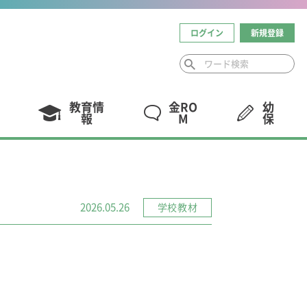
ログイン
新規登録
教育情
金RO
幼
報
M
保
2026.05.26
学校教材