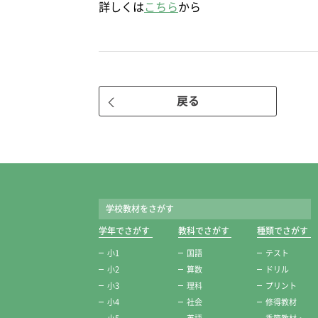
詳しくは
こちら
から
戻る
学校教材をさがす
学年でさがす
教科でさがす
種類でさがす
小1
国語
テスト
小2
算数
ドリル
小3
理科
プリント
小4
社会
修得教材