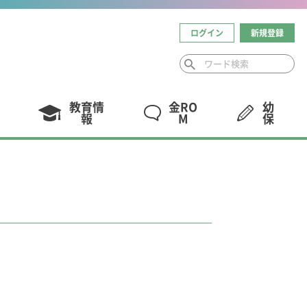
ログイン
新規登録
教育情
金RO
幼
報
M
保