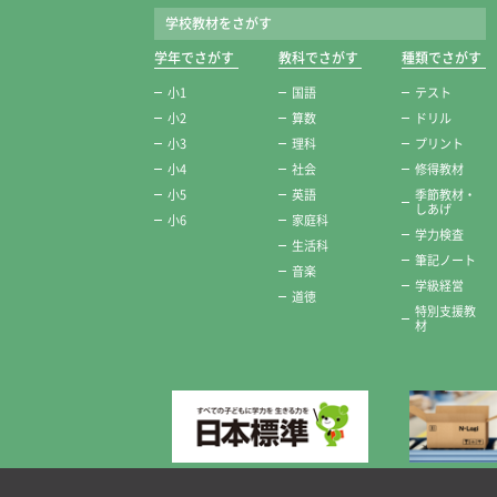
学校教材をさがす
学年でさがす
教科でさがす
種類でさがす
小1
国語
テスト
小2
算数
ドリル
小3
理科
プリント
小4
社会
修得教材
小5
英語
季節教材・
しあげ
小6
家庭科
学力検査
生活科
筆記ノート
音楽
学級経営
道徳
特別支援教
材