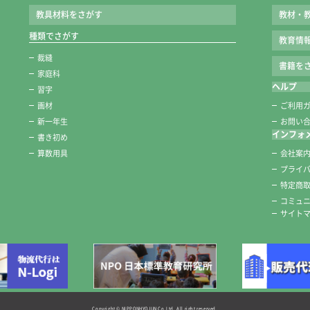
教具材料をさがす
教材・
種類でさがす
教育情
裁縫
書籍をさ
家庭科
ヘルプ
習字
画材
ご利用
新一年生
お問い
インフォ
書き初め
算数用具
会社案
プライ
特定商
コミュ
サイト
Copyright © NIPPONHYOJUN Co.Ltd. All right reserved.