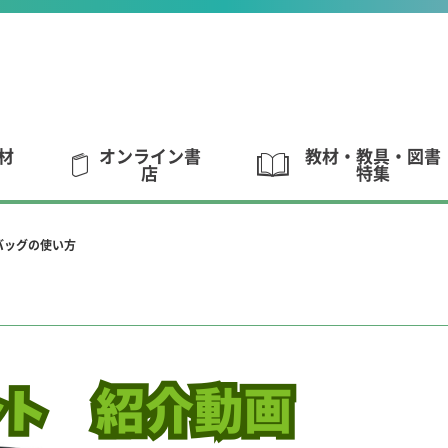
材
オンライン書
教材・教具・図書
店
特集
バッグの使い方