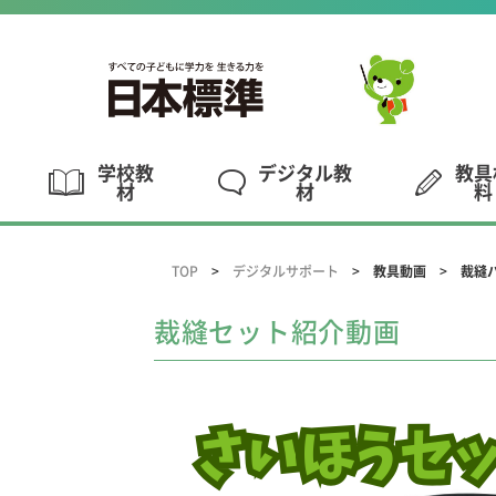
学校教
デジタル教
教具
材
材
料
TOP
デジタルサポート
教具動画
裁縫
裁縫セット紹介動画