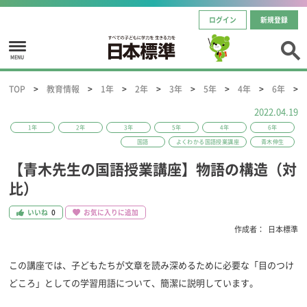
ログイン
新規登録
MENU
TOP
教育情報
1年
2年
3年
5年
4年
6年
2022.04.19
1年
2年
3年
5年
4年
6年
国語
よくわかる国語授業講座
青木伸生
【青木先生の国語授業講座】物語の構造（対
比）
いいね
0
お気に入りに追加
作成者：
日本標準
この講座では、子どもたちが文章を読み深めるために必要な「目のつけ
どころ」としての学習用語について、簡潔に説明しています。