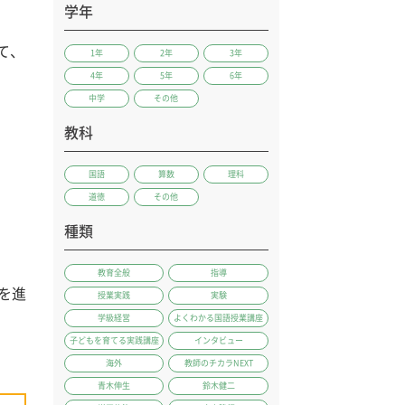
学年
て、
1年
2年
3年
4年
5年
6年
中学
その他
教科
国語
算数
理科
道徳
その他
種類
教育全般
指導
を進
授業実践
実験
学級経営
よくわかる国語授業講座
子どもを育てる実践講座
インタビュー
海外
教師のチカラNEXT
青木伸生
鈴木健二