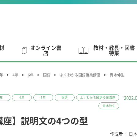
材
オンライン書
教材・教具・図書
店
特集
5年
4年
6年
国語
よくわかる国語授業講座
青木伸生
2022.
5年
4年
6年
国語
よくわかる国語授業講座
青木伸生
講座】説明文の4つの型
作成者：
日