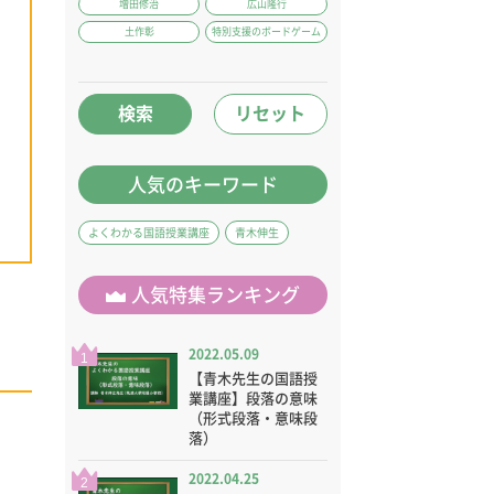
増田修治
広山隆行
土作彰
特別支援のボードゲーム
検索
リセット
人気のキーワード
よくわかる国語授業講座
青木伸生
人気特集ランキング
2022.05.09
1
【青木先生の国語授
業講座】段落の意味
（形式段落・意味段
落）
2022.04.25
2