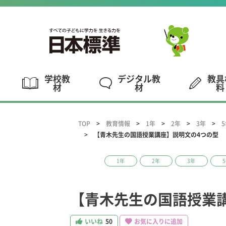
学校教
デジタル教
教具
材
材
料
TOP
教育情報
1年
2年
3年
【青木先生の国語授業講座】説明文の4つの型
1年
2年
3年
【青木先生の国語授業
いいね
50
お気に入りに追加