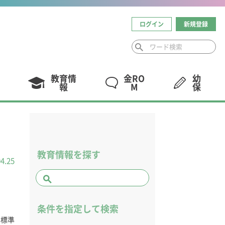
ログイン
新規登録
教育情
金RO
幼
報
M
保
教育情報を探す
04.25
条件を指定して検索
本標準