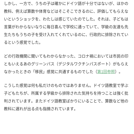
しかし、一方で、うちの子は確かにドイツ語が十分ではないが、ほかの
教科、例えば算数や体育などはそこそこできるのに、評価してもらえな
いというショックを、わたしは感じていたのでした。それは、子どもは
言葉がわからないなりに毎日喜んで学校に通っていて、学級の友達も先
生たちもうちの子を受け入れてくれているのに、行政的に排除されてい
るという感覚でした。
どの行政機関に聞いてもわからなかった、コロナ禍においては市民の印
ともいえるあのグリーンパス（デジタルワクチンパスポート）がもらえ
なかったときの「移民」感覚に共通するものでした（
第1回参照
）。
こうした感覚は何も私だけのものではありません。ドイツ語教室で学ぶ
子どもたちが、所属する学級から排除された気持ちを持つことは強く批
判されています。またドイツ語教室ばかりにいることで、算数など他の
教科に遅れが出る点も指摘されています。