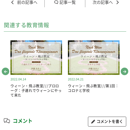
記事一覧
関連する教育情報
2022.04.14
2022.04.21
20
ウィーン・飛ぶ教室///プロロ
ウィーン・飛ぶ教室///第1回：
ウ
型は
ーグ：子連れでウィーンにやっ
コロナと学校
コ
て来た
コメント
コメントを書く