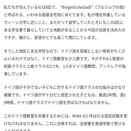
私たちが住んでいるのは8区で、 “Bürgerlichestadt”（ブルジョワの街）
と呼ばれる、いわゆる高級住宅地にあたります。私が現在所属している
ウィーン大学に近いこと、またかつて留学していたときにもこの8区に
ある学生寮で暮らしていて土地勘があることから今回の住居を決めたの
ですが、確かに、家賃がとても高くて閉口しています。
そうした地区にある学校なので、ドイツ語を母語としない移民がたくさ
んいるわけではなく、ドイツ語教室も少人数です。それぞれ6人程度の
初級クラスと上級クラスの2つを、1人のドイツ語教師、アンドレアが指
導しています。
ドイツ語が十分でない子どもに対するドイツ語クラスの仕組みはかなり
複雑です。ドイツ語が不十分だと認定された子どもは、最長2年間、週1
5時間、ドイツ語クラスでドイツ語を学ばなければなりません。
このドイツ語教室を卒業するためには、MIKA-Dと呼ばれる認定試験を受
けなければなりません。これに合格すれば、全授業を普通学級で受ける