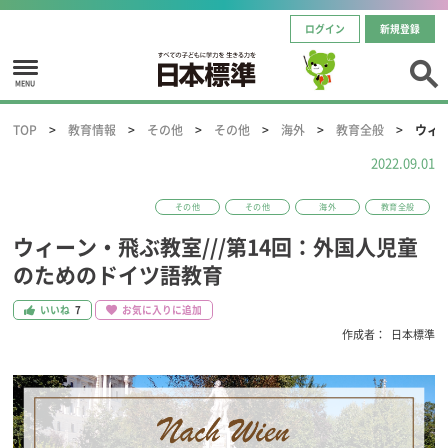
ログイン
新規登録
MENU
TOP
教育情報
その他
その他
海外
教育全般
ウィ
2022.09.01
その他
その他
海外
教育全般
ウィーン・飛ぶ教室///第14回：外国人児童
のためのドイツ語教育
いいね
7
お気に入りに追加
作成者：
日本標準