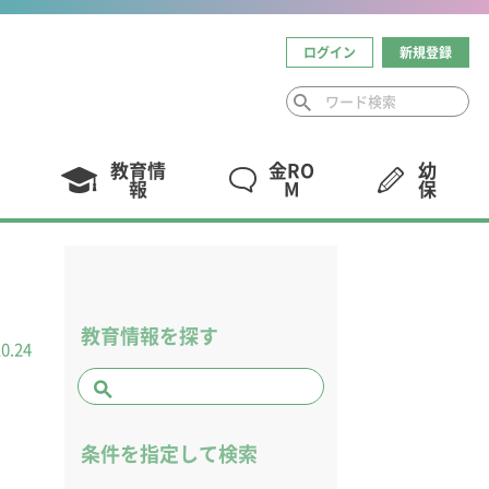
ログイン
新規登録
教育情
金RO
幼
報
M
保
教育情報を探す
10.24
５
条件を指定して検索