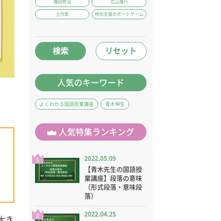
増田修治
広山隆行
土作彰
特別支援のボードゲーム
検索
リセット
人気のキーワード
よくわかる国語授業講座
青木伸生
人気特集ランキング
2022.05.09
1
【青木先生の国語授
業講座】段落の意味
（形式段落・意味段
落）
2022.04.25
2
大き