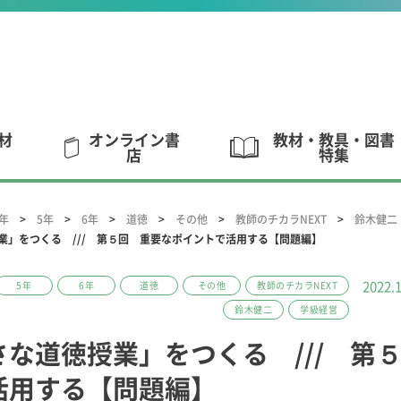
材
オンライン書
教材・教具・図書
店
特集
4年
5年
6年
道徳
その他
教師のチカラNEXT
鈴木健二
業」をつくる /// 第５回 重要なポイントで活用する【問題編】
2022.
5年
6年
道徳
その他
教師のチカラNEXT
鈴木健二
学級経営
な道徳授業」をつくる /// 第
活用する【問題編】