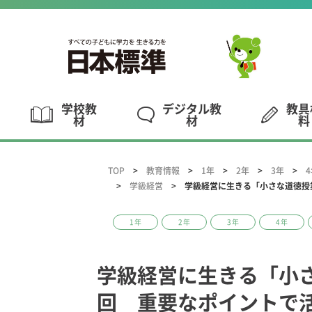
学校教
デジタル教
教具
材
材
料
TOP
教育情報
1年
2年
3年
学級経営
学級経営に生きる「小さな道徳授
1年
2年
3年
4年
学級経営に生きる「小さ
回 重要なポイントで