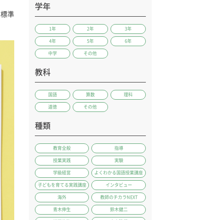
学年
本標準
1年
2年
3年
4年
5年
6年
中学
その他
教科
国語
算数
理科
道徳
その他
種類
教育全般
指導
授業実践
実験
学級経営
よくわかる国語授業講座
子どもを育てる実践講座
インタビュー
海外
教師のチカラNEXT
青木伸生
鈴木健二