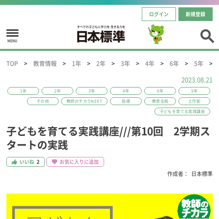
ログイン
新規登録
MENU
TOP
教育情報
1年
2年
3年
4年
6年
5年
2023.08.21
1年
2年
3年
4年
6年
5年
その他
教師のチカラNEXT
指導
教育全般
土作彰
子どもを育てる実践講座
子どもを育てる実践講座///第10回 2学期ス
タートの実践
いいね
2
お気に入りに追加
作成者：
日本標準