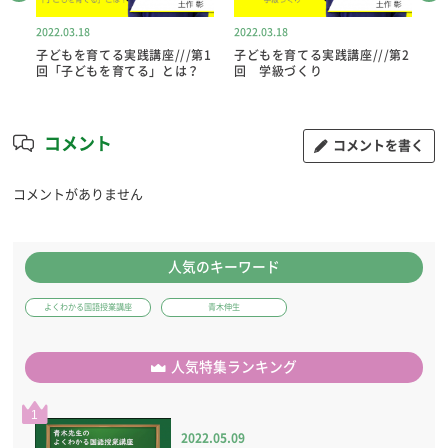
2022.03.18
2022.03.18
20
第9
子どもを育てる実践講座///第1
子どもを育てる実践講座///第2
子
回「子どもを育てる」とは？
回 学級づくり
回
コメント
コメントを書く
コメントがありません
人気のキーワード
よくわかる国語授業講座
青木伸生
人気特集ランキング
1
2022.05.09