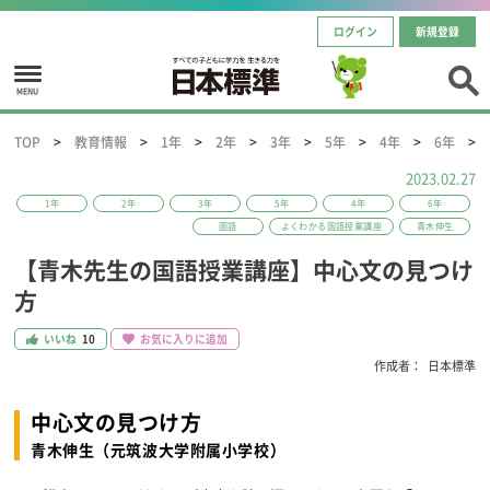
ログイン
新規登録
MENU
TOP
教育情報
1年
2年
3年
5年
4年
6年
2023.02.27
1年
2年
3年
5年
4年
6年
国語
よくわかる国語授業講座
青木伸生
【青木先生の国語授業講座】中心文の見つけ
方
いいね
10
お気に入りに追加
作成者：
日本標準
中心文の見つけ方
青木伸生（元筑波大学附属小学校）