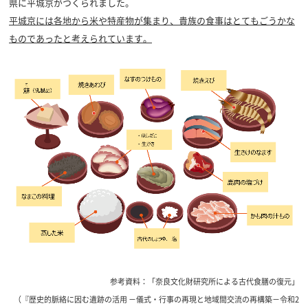
県に平城京がつくられました。
平城京には各地から米や特産物が集まり、貴族の食事はとてもごうかな
ものであったと考えられています。
参考資料：「奈良文化財研究所による古代食膳の復元」
（『歴史的脈絡に因む遺跡の活用 －儀式・行事の再現と地域間交流の再構築－令和2