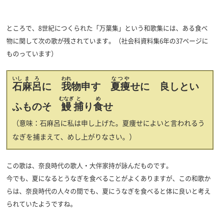
ところで、8世紀につくられた「万葉集」という和歌集には、ある食べ
物に関して次の歌が残されています。（社会科資料集6年の37ページに
ものっています）
いし
まろ
われ
なつや
石
麻呂
に
我
物申す
夏痩
せに 良しとい
むなぎ
と
め
ふものそ
鰻
捕
り
食
せ
（意味：石麻呂に私は申し上げた。夏痩せによいと言われるう
なぎを捕まえて、めし上がりなさい。）
この歌は、奈良時代の歌人・大伴家持が詠んだものです。
今でも、夏になるとうなぎを食べることがよくありますが、この和歌か
らは、奈良時代の人々の間でも、夏にうなぎを食べると体に良いと考え
られていたようですね。