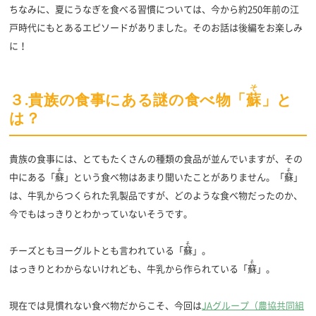
ちなみに、夏にうなぎを食べる習慣については、今から約250年前の江
戸時代にもとあるエピソードがありました。そのお話は後編をお楽しみ
に！
そ
３.貴族の食事にある謎の食べ物「
蘇
」と
は？
貴族の食事には、とてもたくさんの種類の食品が並んでいますが、その
そ
そ
中にある「
蘇
」という食べ物はあまり聞いたことがありません。「
蘇
」
は、牛乳からつくられた乳製品ですが、どのような食べ物だったのか、
今でもはっきりとわかっていないそうです。
そ
チーズともヨーグルトとも言われている「
蘇
」。
そ
はっきりとわからないけれども、牛乳から作られている「
蘇
」。
現在では見慣れない食べ物だからこそ、今回は
JAグループ（農協共同組