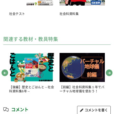
社会テスト
社会科資料集
関連する教材・教具特集
でバ
【後編】歴史とごはんと～社会
【前編】社会科資料集５年でバ
【
科資料集6年～
ーチャル地球儀を使おう！
ー
コメント
コメントを書く