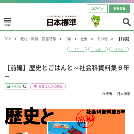
ログイン
新規登録
MENU
TOP
教材・教具・図書特集
6年
社会
その他
【前編】
6年
社会
その他
【前編】歴史とごはんと～社会科資料集６年
～
いいね
71
お気に入りに追加
作成者：
日本標準