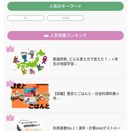
人気のキーワード
ICT
その他
人気特集ランキング
1
都道府県, どんな覚え方で覚えた？～４年
生の地図学習～
2
【前編】歴史とごはんと～社会科資料集６
年～
3
利用者数No.1！漢字・計算miniテストメー