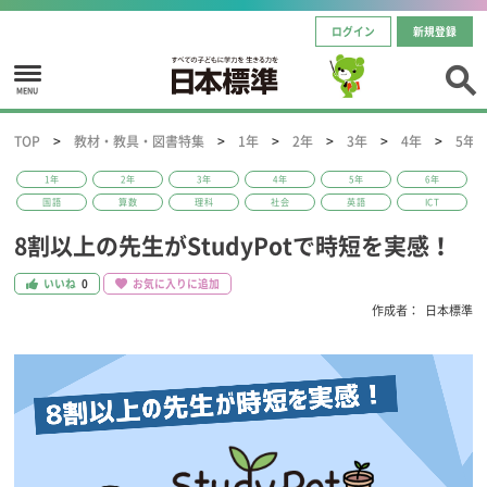
ログイン
新規登録
MENU
TOP
教材・教具・図書特集
1年
2年
3年
4年
5年
1年
2年
3年
4年
5年
6年
国語
算数
理科
社会
英語
ICT
8割以上の先生がStudyPotで時短を実感！
いいね
0
お気に入りに追加
作成者：
日本標準