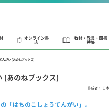
材
オンライン書
教材・教具・図書
店
特集
てんがい (あのねブックス)
 (あのねブックス)
作成者：
日
いの「はちのこしょうてんがい」。