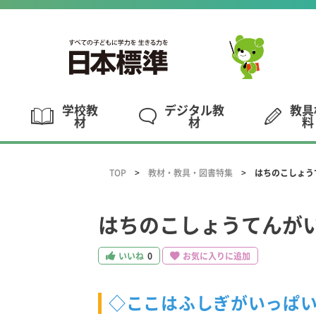
学校教
デジタル教
教具
材
材
料
TOP
教材・教具・図書特集
はちのこしょう
はちのこしょうてんがい
いいね
0
お気に入りに追加
◇ここはふしぎがいっぱ