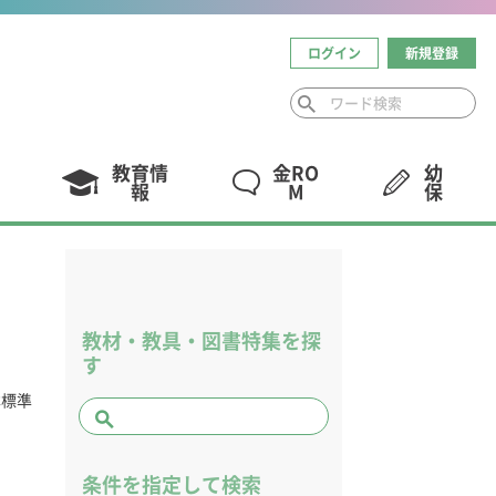
ログイン
新規登録
教育情
金RO
幼
報
M
保
教材・教具・図書特集を探
す
本標準
条件を指定して検索