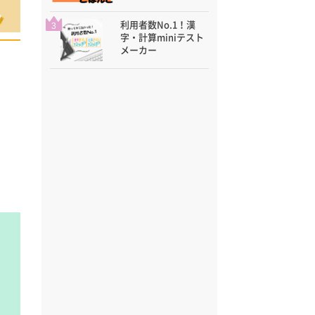
利用者数No.1！漢
3
字・計算miniテスト
メーカー