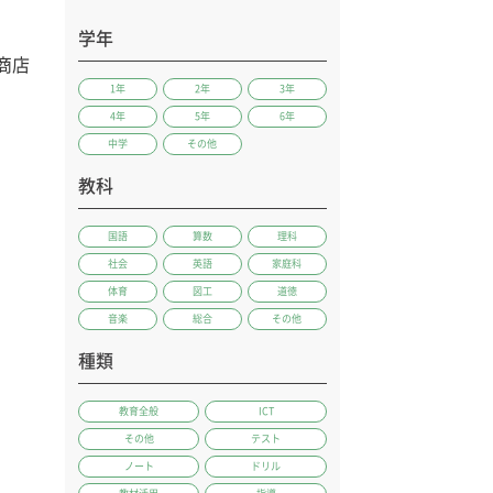
学年
商店
1年
2年
3年
4年
5年
6年
中学
その他
教科
国語
算数
理科
社会
英語
家庭科
体育
図工
道徳
音楽
総合
その他
種類
教育全般
ICT
その他
テスト
ノート
ドリル