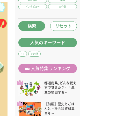
教材活用
指導
インタビュー
土作彰
検索
リセット
人気のキーワード
ICT
その他
人気特集ランキング
都道府県, どんな覚え
1
方で覚えた？～４年
生の地図学習～
【前編】歴史とごは
2
んと～社会科資料集
６年～