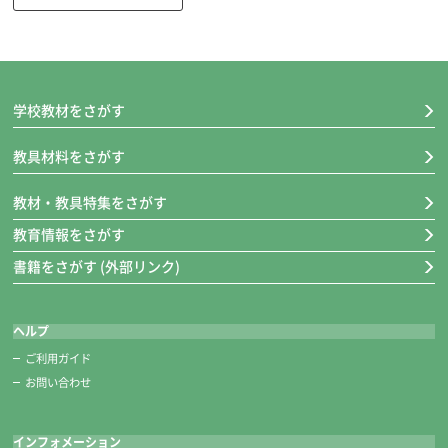
学校教材をさがす
教具材料をさがす
下敷き
教材・教具特集をさがす
希望品の下敷きには、「三枚判」、「三枚判すべり止め加工」、「三枚
判ラシャケイ線入り」、「半切判」、「半切判すべり止め加工」、「八
教育情報をさがす
切判」がございます。
書籍をさがす (外部リンク)
ヘルプ
ご利用ガイド
お問い合わせ
インフォメーション