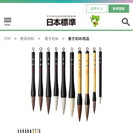
ログイン
新規登録
MENU
TOP
教具材料
書き初め
書き初め用品