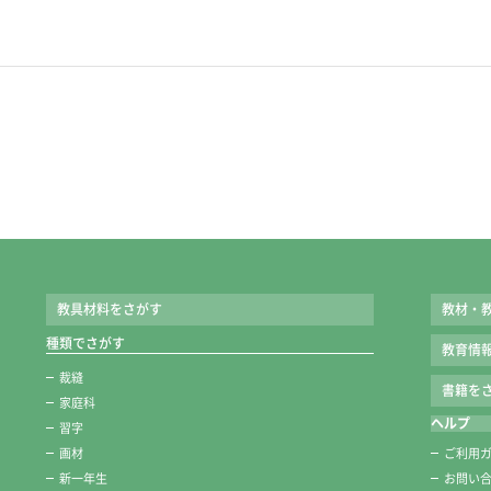
教具材料をさがす
教材・
種類でさがす
教育情
裁縫
書籍をさ
家庭科
ヘルプ
習字
画材
ご利用
新一年生
お問い