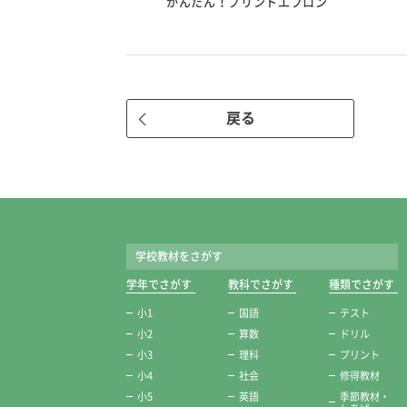
かんたん！プリントエプロン
戻る
学校教材をさがす
学年でさがす
教科でさがす
種類でさがす
小1
国語
テスト
小2
算数
ドリル
小3
理科
プリント
小4
社会
修得教材
小5
英語
季節教材・