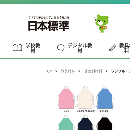
学校教
デジタル教
教具
材
材
料
TOP
教具材料
家庭科材料
シンプル・