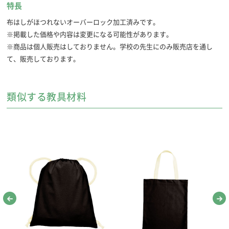
特長
布はしがほつれないオーバーロック加工済みです。
※掲載した価格や内容は変更になる可能性があります。
※商品は個人販売はしておりません。学校の先生にのみ販売店を通し
て、販売しております。
セット内容
参考使用月例
●キルティング・・・1枚
・開隆 5年9月～10月/6年9月～10月
●丸ひも・・・・・・2本
・東書 5年1月～3月/6年9月～11月
類似する教具材料
●布テープ・・・・・2本
●ナスカン・・・・・2個
作業時間
●ひも通し・・・・・1本
約3～4時間
●ネームテープ・・・1枚