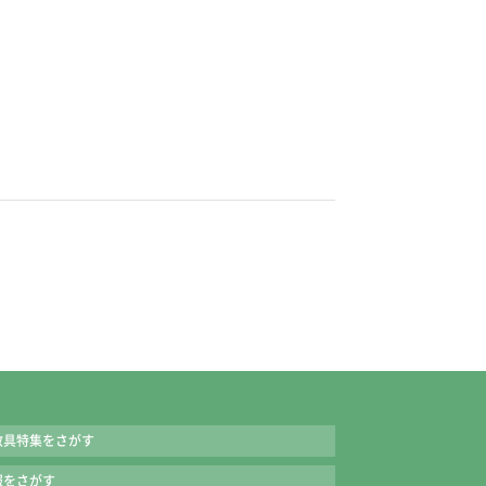
ートづくりができるので、確実な定着につながりま
使い方や語彙力が身につきます。
んで表示しています。
教具特集をさがす
報をさがす