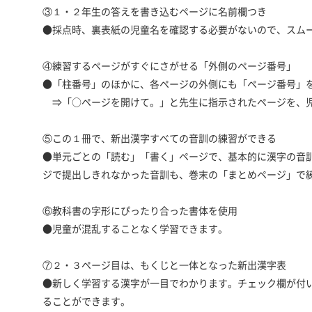
③１・２年生の答えを書き込むページに名前欄つき
●採点時、裏表紙の児童名を確認する必要がないので、スム
④練習するページがすぐにさがせる「外側のページ番号」
●「柱番号」のほかに、各ページの外側にも「ページ番号」
⇒「○ページを開けて。」と先生に指示されたページを、児
⑤この１冊で、新出漢字すべての音訓の練習ができる
●単元ごとの「読む」「書く」ページで、基本的に漢字の音
ジで提出しきれなかった音訓も、巻末の「まとめページ」で
⑥教科書の字形にぴったり合った書体を使用
●児童が混乱することなく学習できます。
⑦２・３ページ目は、もくじと一体となった新出漢字表
●新しく学習する漢字が一目でわかります。チェック欄が付
ることができます。