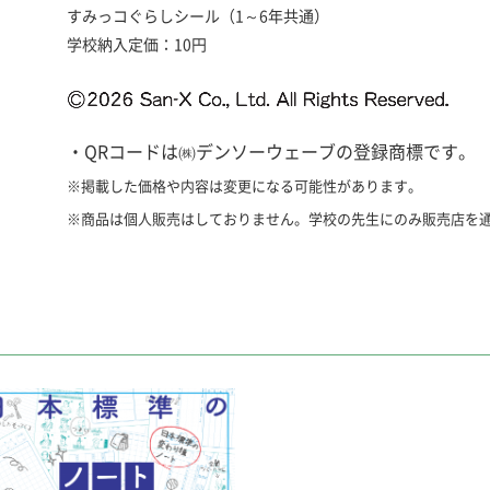
すみっコぐらしシール（1～6年共通）
学校納入定価：10円
・QRコードは㈱デンソーウェーブの登録商標です。
※掲載した価格や内容は変更になる可能性があります。
※商品は個人販売はしておりません。学校の先生にのみ販売店を
漢字ドリルノート
漢字マスターとは
「くりかえし漢字ドリ
「くりかえし漢字ドリ
るノート教材です。
に最適な教材です。
※単品でのご注文はで
※単品でのご注文はで
注文ください。
注文ください。
特長
特長
●くりかえし漢字ドリルの「新しい漢字」「読む」「書く」
●くりかえし漢字ドリルに対応した問題で、小テストや書き