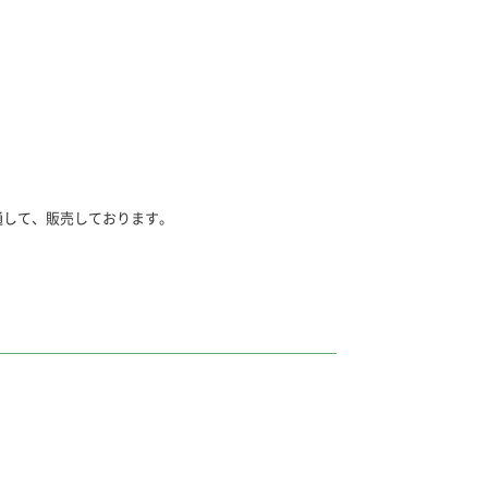
通して、販売しております。
とは
ル」に合わせて、漢字1字1字をしっかり練習でき
ル」に対応した問題で、小テストや書きこみ練習
きません。「くりかえし漢字ドリル」と一緒にご
きません。「くりかえし漢字ドリル」と一緒にご
ページに対応しています。
こみ練習に最適です。