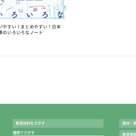
●新出漢字1文字ごとになぞったり書き込んだりしながらノ
●解答欄が広いので、児童が余裕を持って書きこめます。
す。
●裏面はマス目で、まちがった漢字の復習などに使えます。
●ドリルと同じ例文や熟語をなぞり練習することで、漢字の
●「バラ」でお届けします。
いやすい！まとめやすい！日本
●漢字の読みを書く場所がわかりやすいように、太い罫で囲
準のいろいろなノート
●ノートを開いたままチェックできる名前欄入りです。
詳細情報
教科書
詳細情報
●学期刊：光村 東書 教出（2～6年）
教科書
●上下刊：光村 東書 教出（1～6年）
●学期刊：光村 東書 教出（2～6年）
●上下刊：光村 東書 教出（1年）
発行形態
●上下刊：光村 東書（2～6年）
●学期刊 上下刊
●大きさ：B5判
発行形態
●色：1色
●学期刊 上下刊
●枚数：バラ式
●大きさ：B5判
・学期刊［2～6年］：4～20枚
教具材料をさがす
教材・
●色：２色
・上下刊［1年］：4～9枚
種類でさがす
教育情
●ページ数：
・上下刊［2～6年］：10～24枚