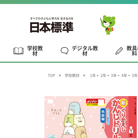
学校教
デジタル教
教具
材
材
料
TOP
学校教材
1年
・
2年
・
3年
・
4年
・
5年