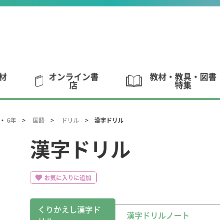
材
オンライン書
教材・教具・図書
店
特集
・
6年
国語
ドリル
漢字ドリル
漢字ドリル
お気に入りに追加
くりかえし漢字ド
漢字ドリルノート