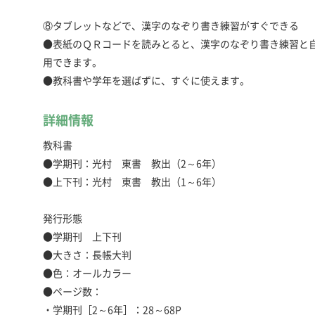
⑧タブレットなどで、漢字のなぞり書き練習がすぐできる
●表紙のＱＲコードを読みとると、漢字のなぞり書き練習と
用できます。
●教科書や学年を選ばずに、すぐに使えます。
詳細情報
教科書
●学期刊：光村 東書 教出（2～6年）
●上下刊：光村 東書 教出（1～6年）
発行形態
●学期刊 上下刊
●大きさ：長帳大判
●色：オールカラー
●ページ数：
・学期刊［2～6年］：28～68P