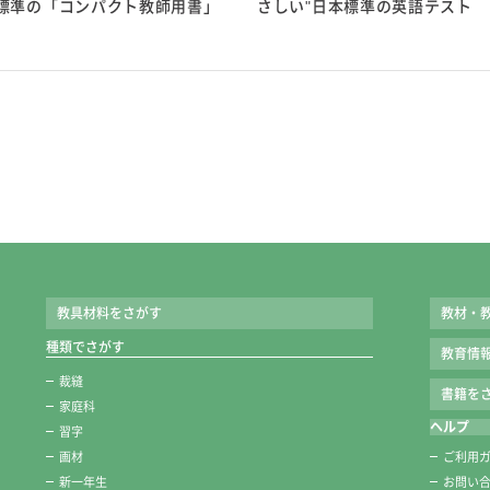
標準の「コンパクト教師用書」
さしい"日本標準の英語テスト
学校納入定価
●学期刊：320円（期末あり）/ 310円（期末なし）
●上下刊：480円（期末あり）/ 460円（期末なし）
教具材料をさがす
教材・
種類でさがす
教育情
裁縫
書籍をさ
家庭科
ヘルプ
習字
画材
ご利用
新一年生
お問い