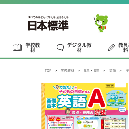
学校教
デジタル教
教具
材
材
料
TOP
学校教材
5年
・
6年
英語