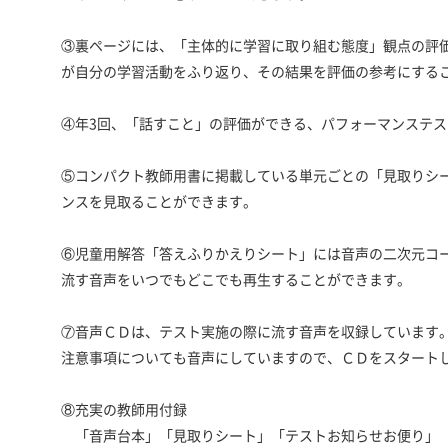
③裏ページには、「主体的に学習に取り組む態度」観点の評
が自分の学習活動をふり返り、その結果を評価の参考にする
④年3回、「話すこと」の評価ができる、パフォーマンステ
⑤コンパクト教師用書に掲載している単元ごとの「見取りシ
ンスを見取ることができます。
⑥児童用解答「答えふりかえりシート」には音声の二次元コ
流す音声をいつでもどこでも再生することができます。
⑦音声ＣＤは、テスト実施の際に流す音声を収録しています
注意事項についても音声にしていますので、ＣＤをスタート
⑧充実の教師用付録
「音声台本」「見取りシート」「テストお知らせお便り」「