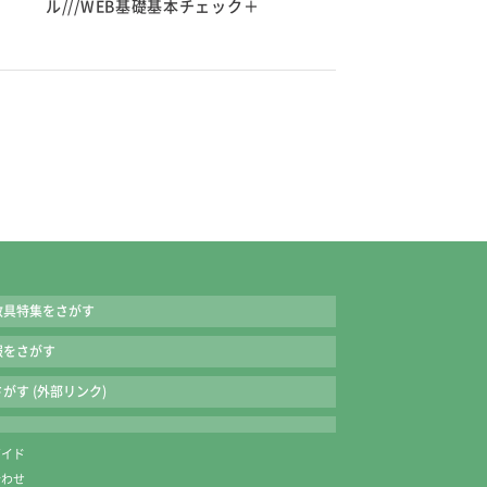
ル///WEB基礎基本チェック＋
教具特集をさがす
報をさがす
がす (外部リンク)
ガイド
合わせ