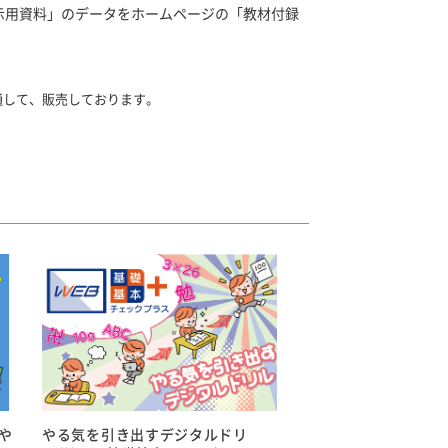
示用資料」のデータをホームページの「教材付録
通して、販売しております。
上下刊：各10円
0円
や
やる気を引き出すデジタルドリ
教材付録資料」からダウンロードできます。