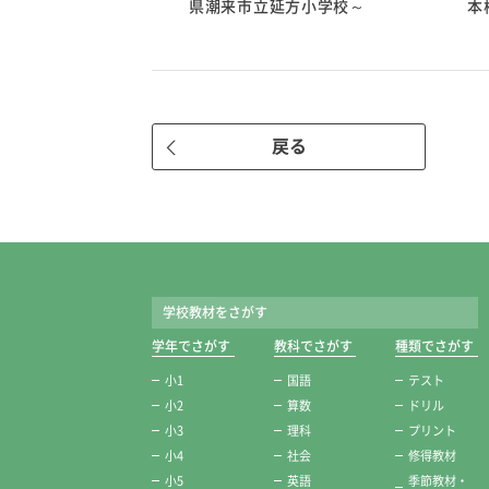
県潮来市立延方小学校～
本
戻る
学校教材をさがす
学年でさがす
教科でさがす
種類でさがす
小1
国語
テスト
小2
算数
ドリル
小3
理科
プリント
小4
社会
修得教材
小5
英語
季節教材・