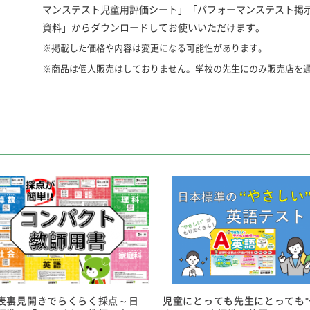
マンステスト児童用評価シート」「パフォーマンステスト掲
資料」からダウンロードしてお使いいただけます。
※掲載した価格や内容は変更になる可能性があります。
※商品は個人販売はしておりません。学校の先生にのみ販売店を
教科書
児童用付属品
別売り
●学期刊・上下刊：東書 光村 開隆 教出 三省
●児童用解答：デジタル版答えふりかえりシート対応
●紙の児童用解答 答えふりかえりシート 学期刊：各10円/
（5・6年、問題文の音声を再生できます）
※紙の児童用解答は有料です。学期刊：各10円/上下刊：各1
発行形態
●学期刊 上下刊
教師用付属品
●大きさ：A3縮小判
●色：表裏オールカラー
●コンパクト教師用書・教師用CD
●金ROM
●単元別得点集計表
発行学年
●パフォーマンステスト掲示用資料
●５年 ６年
●パフォーマンステスト評価記入表
表裏見開きでらくらく採点～日
児童にとっても先生にとっても"
●Excel版単元別/観点別得点集計表は、ホームページの「