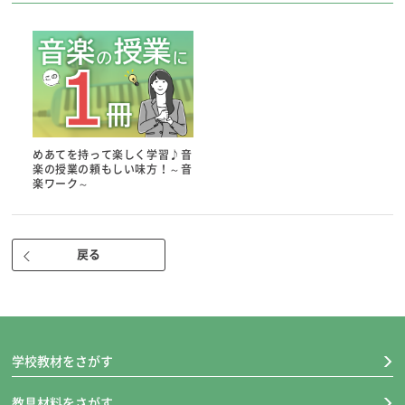
●教師用ＣＤ
●年刊
●大きさ：A4変型判
●色：本体：オールカラー
観点別テスト：オールカラー
合唱・合奏曲ピース：１色
●ページ数：24P
めあてを持って楽しく学習♪音
楽の授業の頼もしい味方！～音
発行学年
楽ワーク～
●１年 ２年 ３年 ４年 ５年 ６年
戻る
学校納入定価
●410円
学校教材をさがす
教具材料をさがす