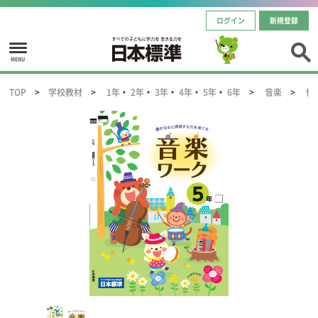
ログイン
新規登録
MENU
TOP
学校教材
1年
・
2年
・
3年
・
4年
・
5年
・
6年
音楽
修