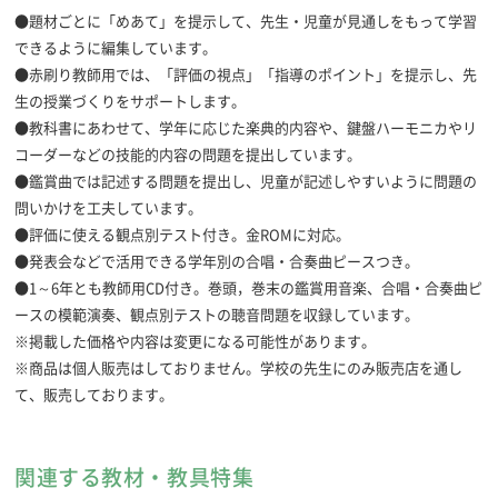
●題材ごとに「めあて」を提示して、先生・児童が見通しをもって学習
できるように編集しています。
●赤刷り教師用では、「評価の視点」「指導のポイント」を提示し、先
生の授業づくりをサポートします。
●教科書にあわせて、学年に応じた楽典的内容や、鍵盤ハーモニカやリ
コーダーなどの技能的内容の問題を提出しています。
●鑑賞曲では記述する問題を提出し、児童が記述しやすいように問題の
問いかけを工夫しています。
●評価に使える観点別テスト付き。金ROMに対応。
●発表会などで活用できる学年別の合唱・合奏曲ピースつき。
●1～6年とも教師用CD付き。巻頭，巻末の鑑賞用音楽、合唱・合奏曲ピ
ースの模範演奏、観点別テストの聴音問題を収録しています。
※掲載した価格や内容は変更になる可能性があります。
※商品は個人販売はしておりません。学校の先生にのみ販売店を通し
て、販売しております。
教科書
教師用付属品
●教出 教芸
●教師用赤刷り
●観点別テスト（A3縮小判/4色）3枚
関連する教材・教具特集
●合唱・合奏曲ピース（A4縮小判/１色）4P
発行形態