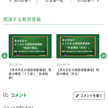
記事一覧
関連する教育情報
2022.04.18
2022.04.19
20
】物
【青木先生の国語授業講座】物
【青木先生の国語授業講座】物
【
語の構造（くり返し・起承転
語の構造（対比）
語
結）
コメント
コメントを書く
コメントがありません