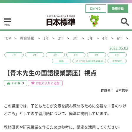
ログイン
新規登録
MENU
TOP
教育情報
1年
2年
3年
5年
4年
6年
2022.05.02
1年
2年
3年
5年
4年
6年
国語
よくわかる国語授業講座
青木伸生
【青木先生の国語授業講座】視点
いいね
3
お気に入りに追加
作成者：
日本標準
この講座では、子どもたちが文章を読み深めるために必要な「目のつけ
どころ」としての学習用語について、簡潔に説明しています。
教材研究や研究授業を作るための参考に、講座を活用してください。