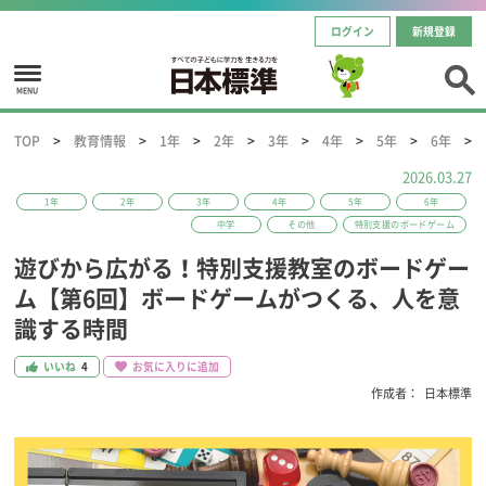
ログイン
新規登録
MENU
TOP
教育情報
1年
2年
3年
4年
5年
6年
2026.03.27
1年
2年
3年
4年
5年
6年
中学
その他
特別支援のボードゲーム
遊びから広がる！特別支援教室のボードゲー
ム【第6回】ボードゲームがつくる、人を意
識する時間
いいね
4
お気に入りに追加
作成者：
日本標準