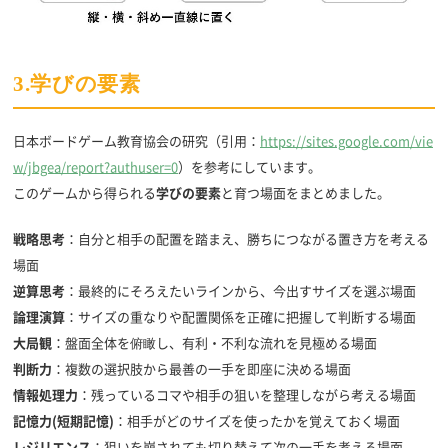
3.学びの要素
日本ボードゲーム教育協会の研究（引用：
https://sites.google.com/vie
w/jbgea/report?authuser=0
）を参考にしています。
このゲームから得られる
学びの要素
と育つ場面をまとめました。
戦略思考
：自分と相手の配置を踏まえ、勝ちにつながる置き方を考える
場面
逆算思考
：最終的にそろえたいラインから、今出すサイズを選ぶ場面
論理演算
：サイズの重なりや配置関係を正確に把握して判断する場面
大局観
：盤面全体を俯瞰し、有利・不利な流れを見極める場面
判断力
：複数の選択肢から最善の一手を即座に決める場面
情報処理力
：残っているコマや相手の狙いを整理しながら考える場面
記憶力(短期記憶)
：相手がどのサイズを使ったかを覚えておく場面
レジリエンス
：狙いを崩されても切り替えて次の一手を考える場面